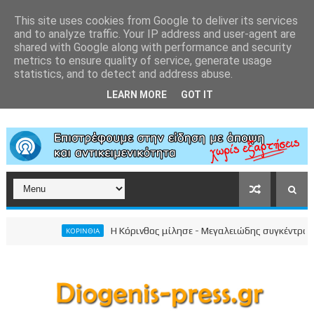
This site uses cookies from Google to deliver its services
and to analyze traffic. Your IP address and user-agent are
shared with Google along with performance and security
metrics to ensure quality of service, generate usage
statistics, and to detect and address abuse.
LEARN MORE
GOT IT
Η Κόρινθος μίλησε - Μεγαλειώδης συγκέντρωση το
ΚΟΡΙΝΘΙΑ