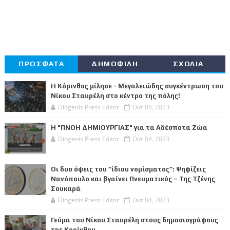
ΠΡΟΣΦΑΤΑ
ΔΗΜΟΦΙΛΗ
ΣΧΟΛΙΑ
Η Κόρινθος μίλησε - Μεγαλειώδης συγκέντρωση του
Νίκου Σταυρέλη στο κέντρο της πόλης!
Diogenis Press Editor
Οκτ 05, 2023
Η "ΠΝΟΗ ΔΗΜΙΟΥΡΓΙΑΣ" για τα Αδέσποτα Ζώα
Diogenis Press Editor
Οκτ 04, 2023
Οι δυο όψεις του “ίδιου νομίσματος”: Ψηφίζεις
Νανόπουλο και βγαίνει Πνευματικός – Της Τζένης
Σουκαρά
Diogenis Press Editor
Οκτ 04, 2023
Γεύμα του Νίκου Σταυρέλη στους δημοσιογράφους
της Κορίνθου