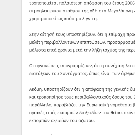
τροποποιείται παλαιότερη απόφαση του έτους 2006,
ατμοηλεκτρικού σταθμού της ΔΕΗ στn Μεγαλόπολη Α
χρησιμοποιεί ως καύσιμο λιγνίτη.
Στην αίτησή τους υποστηρίζουν, ότι η επίμαχη πρ
μελέτη περιβαλλοντικών επιπτώσεων, προσαρμοσμέν
μάλιστα επτά χρόνια μετά την λήξη ισχύος της περ
Οι οργανώσεις υπογραμμίζουν, ότι η συνέχιση λειτ
διατάξεων του Συντάγματος, όπως είναι των άρθρων 
Ακόμη, υποστηρίζουν ότι η απόφαση της γενικής δ
και τροποποίησε τους περιβαλλοντικούς όρους του 
παράλληλα, παραβιάζει την Ευρωπαϊκή νομοθεσία (Ε
οριακές τιμές εκπομπών διοξειδίων του θείου, σκόνη
εκπομπών οξειδίων του αζώτου.