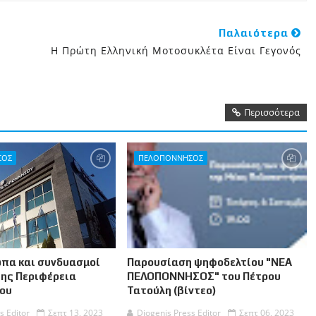
Παλαιότερα
Η Πρώτη Ελληνική Μοτοσυκλέτα Είναι Γεγονός
Περισσότερα
ΣΟΣ
ΠΕΛΟΠΟΝΝΗΣΟΣ
πα και συνδυασμοί
Παρουσίαση ψηφοδελτίου "ΝΕΑ
της Περιφέρεια
ΠΕΛΟΠΟΝΝΗΣΟΣ" του Πέτρου
ου
Τατούλη (βίντεο)
s Editor
Σεπτ 13, 2023
Diogenis Press Editor
Σεπτ 06, 2023