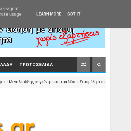
Αρχική
About
Contact
user-agent
erate usage
LEARN MORE
GOT IT
ΛΛΑΔΑ
ΠΡΩΤΟΣΕΛΙΔΑ
Μεγαλειώδης συγκέντρωση του Νίκου Σταυρέλη στο κέντρο της πόλης!