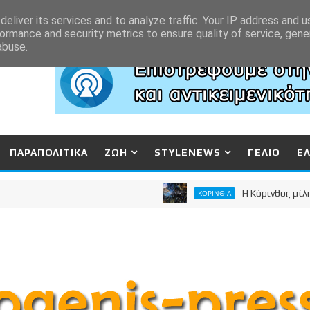
eliver its services and to analyze traffic. Your IP address and 
ormance and security metrics to ensure quality of service, gen
abuse.
ΠΑΡΑΠΟΛΙΤΙΚΑ
ΖΩΗ
STYLENEWS
ΓΕΛΙΟ
Ε
Η Κόρινθος μίλησε - 
ΚΟΡΙΝΘΙΑ