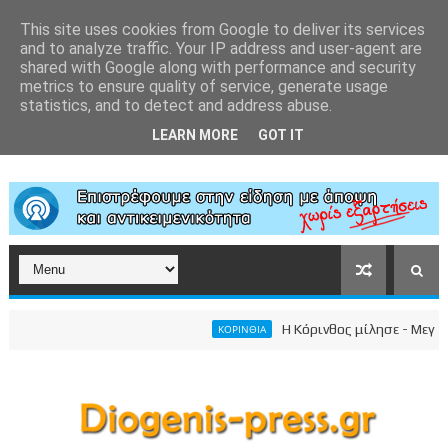
This site uses cookies from Google to deliver its services
and to analyze traffic. Your IP address and user-agent are
shared with Google along with performance and security
metrics to ensure quality of service, generate usage
statistics, and to detect and address abuse.
LEARN MORE
GOT IT
Η Κόρινθος μίλησε - Μεγαλειώ
ΚΟΡΙΝΘΙΑ