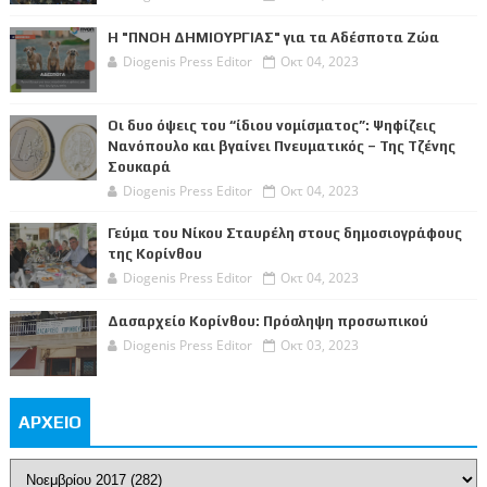
Η "ΠΝΟΗ ΔΗΜΙΟΥΡΓΙΑΣ" για τα Αδέσποτα Ζώα
Diogenis Press Editor
Οκτ 04, 2023
Οι δυο όψεις του “ίδιου νομίσματος”: Ψηφίζεις
Νανόπουλο και βγαίνει Πνευματικός – Της Τζένης
Σουκαρά
Diogenis Press Editor
Οκτ 04, 2023
Γεύμα του Νίκου Σταυρέλη στους δημοσιογράφους
της Κορίνθου
Diogenis Press Editor
Οκτ 04, 2023
Δασαρχείο Κορίνθου: Πρόσληψη προσωπικού
Diogenis Press Editor
Οκτ 03, 2023
ΑΡΧΕΙΟ