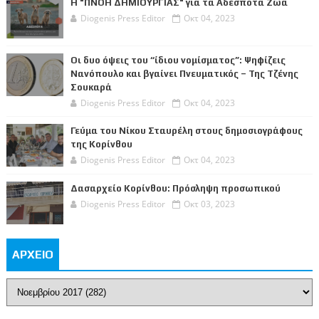
Η "ΠΝΟΗ ΔΗΜΙΟΥΡΓΙΑΣ" για τα Αδέσποτα Ζώα
Diogenis Press Editor
Οκτ 04, 2023
Οι δυο όψεις του “ίδιου νομίσματος”: Ψηφίζεις
Νανόπουλο και βγαίνει Πνευματικός – Της Τζένης
Σουκαρά
Diogenis Press Editor
Οκτ 04, 2023
Γεύμα του Νίκου Σταυρέλη στους δημοσιογράφους
της Κορίνθου
Diogenis Press Editor
Οκτ 04, 2023
Δασαρχείο Κορίνθου: Πρόσληψη προσωπικού
Diogenis Press Editor
Οκτ 03, 2023
ΑΡΧΕΙΟ