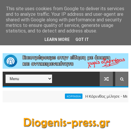
This site uses cookies from Google to deliver its services
and to analyze traffic. Your IP address and user-agent are
shared with Google along with performance and security
metrics to ensure quality of service, generate usage
statistics, and to detect and address abuse.
LEARN MORE
GOT IT
Η Κόρινθος μίλησε - Μεγαλε
ΚΟΡΙΝΘΙΑ