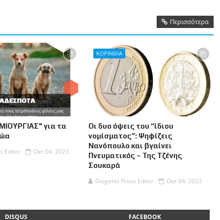
Περισσότερα
ΚΟΡΙΝΘΙΑ
ΜΙΟΥΡΓΙΑΣ" για τα
Οι δυο όψεις του “ίδιου
Ζώα
νομίσματος”: Ψηφίζεις
Νανόπουλο και βγαίνει
s Editor
Οκτ 04, 2023
Πνευματικός – Της Τζένης
Σουκαρά
Diogenis Press Editor
Οκτ 04, 2023
DISQUS
FACEBOOK