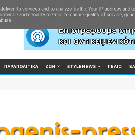
eliver its services and to analyze traffic. Your IP address and 
ormance and security metrics to ensure quality of service, gen
abuse.
ΠΑΡΑΠΟΛΙΤΙΚΑ
ΖΩΗ
STYLENEWS
ΓΕΛΙΟ
Ε