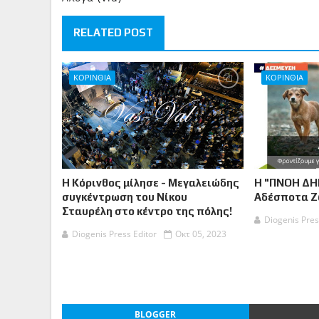
RELATED POST
ΚΟΡΙΝΘΙΑ
ΚΟΡΙΝΘΙΑ
Η Κόρινθος μίλησε - Μεγαλειώδης
Η "ΠΝΟΗ ΔΗ
συγκέντρωση του Νίκου
Αδέσποτα 
Σταυρέλη στο κέντρο της πόλης!
Diogenis Pres
Diogenis Press Editor
Οκτ 05, 2023
BLOGGER