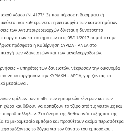
ιακού νόμου (Ν. 4177/13), που πέρασε η δικομματική
νικεύεται και καθιερώνεται η λειτουργία των καταστημάτων
άσεις των Αντιπεριφερειαρχών δίνεται η δυνατότητα
 λειτουργία των καταστημάτων στις 05/11/2017 συμπίπτει με
ήφισε πρόσφατα η Κυβέρνηση ΣΥΡΙΖΑ - ΑΝΕΛ στο
πιταγή των «δανειστών» και των μεγαλοεργοδοτών.
ρνήσεις – υπηρέτες των δανειστών, νέκρωσαν την οικονομία
ώρα να καταργήσουν την ΚΥΡΙΑΚΗ – ΑΡΓΙΑ, γυρίζοντας το
ακό μεσαίωνα .
ών ομίλων, των malls, των εμπορικών κέντρων και των
 χώρα και θέλουν να αρπάξουν το τζίρο από τις γειτονιές και
 εμποροϋπαλλήλων. Στο όνομα της δήθεν ανάπτυξης και της
ία το μικρομεσαίο εμπόριο και προσθέτουν ακόμα περισσότερα
,εφαρμόζοντας το δόγμα για τον θάνατο του εμποράκου .