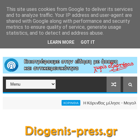
This site uses cookies from Google to deliver its services
and to analyze traffic. Your IP address and user-agent are
shared with Google along with performance and security
metrics to ensure quality of service, generate usage
statistics, and to detect and address abuse.
LEARN MORE
GOT IT
Η Κόρινθος μίλησε - Μεγαλειώδης
ΚΟΡΙΝΘΙΑ