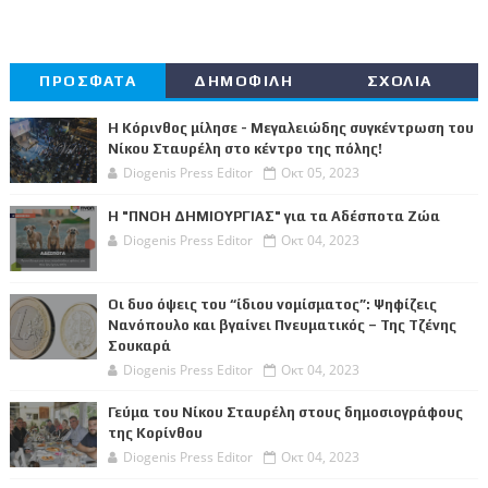
ΠΡΟΣΦΑΤΑ
ΔΗΜΟΦΙΛΗ
ΣΧΟΛΙΑ
Η Κόρινθος μίλησε - Μεγαλειώδης συγκέντρωση του
Νίκου Σταυρέλη στο κέντρο της πόλης!
Diogenis Press Editor
Οκτ 05, 2023
Η "ΠΝΟΗ ΔΗΜΙΟΥΡΓΙΑΣ" για τα Αδέσποτα Ζώα
Diogenis Press Editor
Οκτ 04, 2023
Οι δυο όψεις του “ίδιου νομίσματος”: Ψηφίζεις
Νανόπουλο και βγαίνει Πνευματικός – Της Τζένης
Σουκαρά
Diogenis Press Editor
Οκτ 04, 2023
Γεύμα του Νίκου Σταυρέλη στους δημοσιογράφους
της Κορίνθου
Diogenis Press Editor
Οκτ 04, 2023