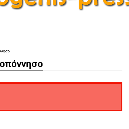
ννησο
λοπόννησο