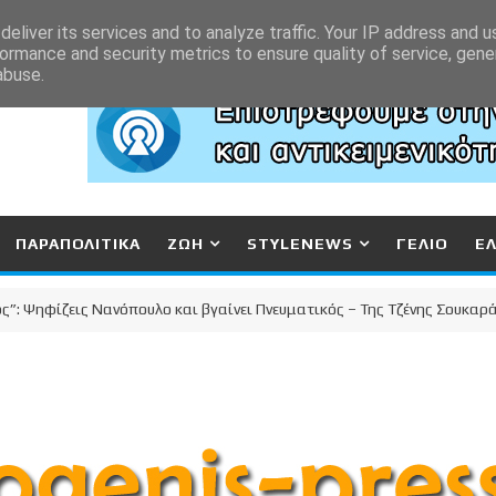
eliver its services and to analyze traffic. Your IP address and 
ormance and security metrics to ensure quality of service, gen
abuse.
ΠΑΡΑΠΟΛΙΤΙΚΑ
ΖΩΗ
STYLENEWS
ΓΕΛΙΟ
Ε
ηφίζεις Νανόπουλο και βγαίνει Πνευματικός – Της Τζένης Σουκαρά