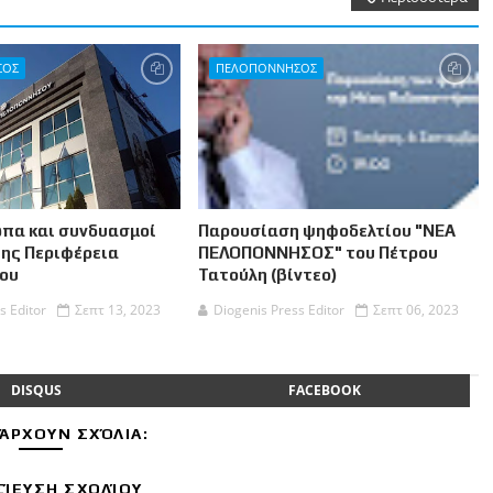
ΣΟΣ
ΠΕΛΟΠΟΝΝΗΣΟΣ
πα και συνδυασμοί
Παρουσίαση ψηφοδελτίου "ΝΕΑ
της Περιφέρεια
ΠΕΛΟΠΟΝΝΗΣΟΣ" του Πέτρου
ου
Τατούλη (βίντεο)
s Editor
Σεπτ 13, 2023
Diogenis Press Editor
Σεπτ 06, 2023
DISQUS
FACEBOOK
ΆΡΧΟΥΝ ΣΧΌΛΙΑ:
ΊΕΥΣΗ ΣΧΟΛΊΟΥ