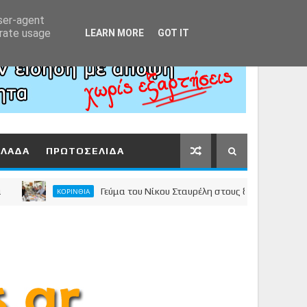
Αρχική
About
Contact
user-agent
erate usage
LEARN MORE
GOT IT
ΛΛΑΔΑ
ΠΡΩΤΟΣΕΛΙΔΑ
Γεύμα του Νίκου Σταυρέλη στους δημοσιογράφους τη
ΚΟΡΙΝΘΙΑ