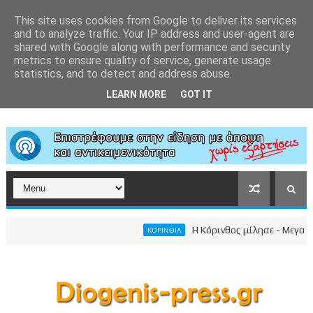
This site uses cookies from Google to deliver its services
and to analyze traffic. Your IP address and user-agent are
shared with Google along with performance and security
metrics to ensure quality of service, generate usage
statistics, and to detect and address abuse.
LEARN MORE
GOT IT
Η Κόρινθος μίλησε - Μεγαλειώδη
ΚΟΡΙΝΘΙΑ