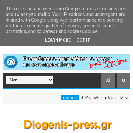
This site uses cookies from Google to deliver its services
and to analyze traffic. Your IP address and user-agent are
shared with Google along with performance and security
metrics to ensure quality of service, generate usage
statistics, and to detect and address abuse.
LEARN MORE
GOT IT
Η Κόρινθος μίλησε - Μεγαλειώδ
ΚΟΡΙΝΘΙΑ