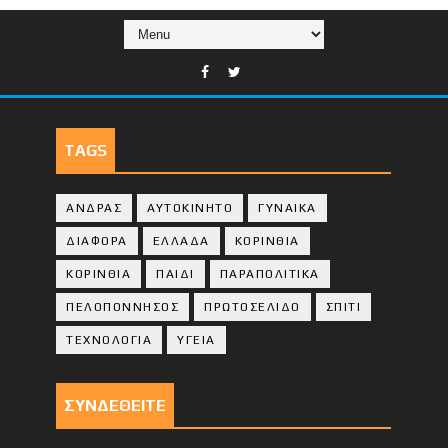
TAGS
ΑΝΔΡΑΣ
ΑΥΤΟΚΙΝΗΤΟ
ΓΥΝΑΙΚΑ
ΔΙΑΦΟΡΑ
ΕΛΛΑΔΑ
ΚΟΡΙΝΘΙΑ
ΚΟΡΙΝΘΙA
ΠΑΙΔΙ
ΠΑΡΑΠΟΛΙΤΙΚΑ
ΠΕΛΟΠΟΝΝΗΣΟΣ
ΠΡΩΤΟΣΕΛΙΔΟ
ΣΠΙΤΙ
ΤΕΧΝΟΛΟΓΙΑ
ΥΓΕΙΑ
ΣΥΝΔΕΘΕΙΤΕ