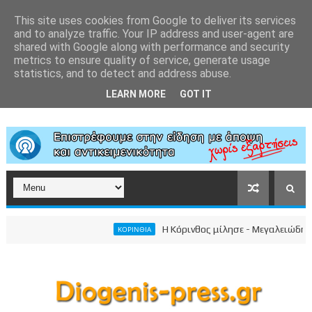
This site uses cookies from Google to deliver its services
and to analyze traffic. Your IP address and user-agent are
shared with Google along with performance and security
metrics to ensure quality of service, generate usage
statistics, and to detect and address abuse.
LEARN MORE
GOT IT
Η Κόρινθος μίλησε - Μεγαλειώδης συγ
ΚΟΡΙΝΘΙΑ
ωπικού