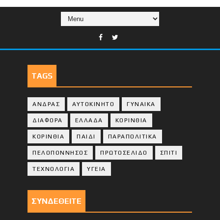
TAGS
ΑΝΔΡΑΣ
ΑΥΤΟΚΙΝΗΤΟ
ΓΥΝΑΙΚΑ
ΔΙΑΦΟΡΑ
ΕΛΛΑΔΑ
ΚΟΡΙΝΘΙΑ
ΚΟΡΙΝΘΙA
ΠΑΙΔΙ
ΠΑΡΑΠΟΛΙΤΙΚΑ
ΠΕΛΟΠΟΝΝΗΣΟΣ
ΠΡΩΤΟΣΕΛΙΔΟ
ΣΠΙΤΙ
ΤΕΧΝΟΛΟΓΙΑ
ΥΓΕΙΑ
ΣΥΝΔΕΘΕΙΤΕ