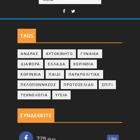
TAGS
ΑΝΔΡΑΣ
ΑΥΤΟΚΙΝΗΤΟ
ΓΥΝΑΙΚΑ
ΔΙΑΦΟΡΑ
ΕΛΛΑΔΑ
ΚΟΡΙΝΘΙΑ
ΚΟΡΙΝΘΙA
ΠΑΙΔΙ
ΠΑΡΑΠΟΛΙΤΙΚΑ
ΠΕΛΟΠΟΝΝΗΣΟΣ
ΠΡΩΤΟΣΕΛΙΔΟ
ΣΠΙΤΙ
ΤΕΧΝΟΛΟΓΙΑ
ΥΓΕΙΑ
ΣΥΝΔΕΘΕΙΤΕ
729
Like
likes