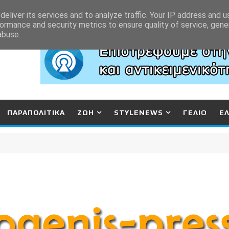
eliver its services and to analyze traffic. Your IP address and 
ormance and security metrics to ensure quality of service, gen
abuse.
ΠΑΡΑΠΟΛΙΤΙΚΑ
ΖΩΗ
STYLENEWS
ΓΕΛΙΟ
Ε