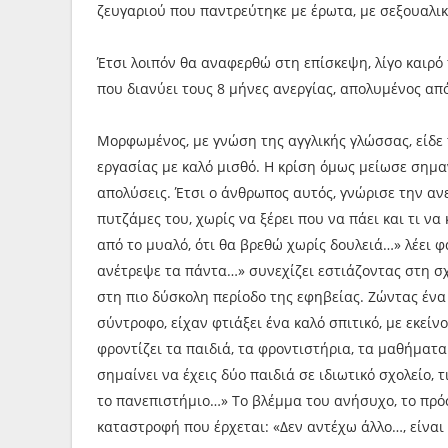
ζευγαριού που παντρεύτηκε με έρωτα, με σεξουαλικ
Έτσι λοιπόν θα αναφερθώ στη επίσκεψη, λίγο καιρό
που διανύει τους 8 μήνες ανεργίας, απολυμένος από
Μορφωμένος, με γνώση της αγγλικής γλώσσας, είδε 
εργασίας με καλό μισθό. Η κρίση όμως μείωσε σημαν
απολύσεις. Έτσι ο άνθρωπος αυτός, γνώρισε την ανε
πυτζάμες του, χωρίς να ξέρει που να πάει και τι να
από το μυαλό, ότι θα βρεθώ χωρίς δουλειά…» λέει
ανέτρεψε τα πάντα…» συνεχίζει εστιάζοντας στη σχ
στη πιο δύσκολη περίοδο της εφηβείας. Ζώντας ένα 
σύντροφο, είχαν φτιάξει ένα καλό σπιτικό, με εκείν
φροντίζει τα παιδιά, τα φροντιστήρια, τα μαθήματα
σημαίνει να έχεις δύο παιδιά σε ιδιωτικό σχολείο,
το πανεπιστήμιο…» To βλέμμα του ανήσυχο, το πρό
καταστροφή που έρχεται: «Δεν αντέχω άλλο…, είναι