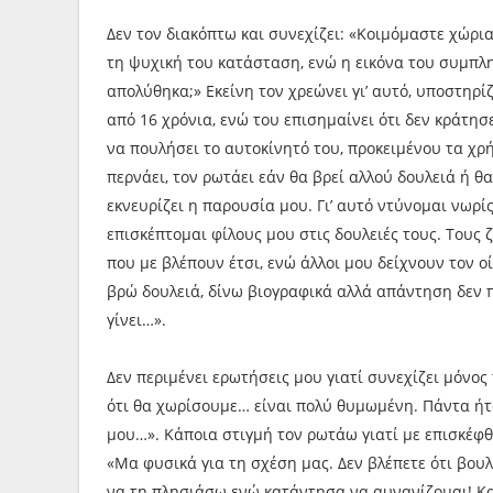
Δεν τον διακόπτω και συνεχίζει: «Κοιμόμαστε χώρι
τη ψυχική του κατάσταση, ενώ η εικόνα του συμπλη
απολύθηκα;» Εκείνη τον χρεώνει γι’ αυτό, υποστηρί
από 16 χρόνια, ενώ του επισημαίνει ότι δεν κράτησ
να πουλήσει το αυτοκίνητό του, προκειμένου τα χρ
περνάει, τον ρωτάει εάν θα βρεί αλλού δουλειά ή θ
εκνευρίζει η παρουσία μου. Γι’ αυτό ντύνομαι νωρ
επισκέπτομαι φίλους μου στις δουλειές τους. Τους 
που με βλέπουν έτσι, ενώ άλλοι μου δείχνουν τον ο
βρώ δουλειά, δίνω βιογραφικά αλλά απάντηση δεν π
γίνει…».
Δεν περιμένει ερωτήσεις μου γιατί συνεχίζει μόνος 
ότι θα χωρίσουμε… είναι πολύ θυμωμένη. Πάντα ήτα
μου…». Κάποια στιγμή τον ρωτάω γιατί με επισκέφ
«Μα φυσικά για τη σχέση μας. Δεν βλέπετε ότι βου
να τη πλησιάσω ενώ κατάντησα να αυνανίζομαι! Κα