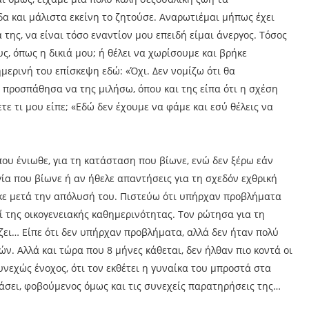
α και μάλιστα εκείνη το ζητούσε. Αναρωτιέμαι μήπως έχει
 της, να είναι τόσο εναντίον μου επειδή είμαι άνεργος. Τόσος
υς, όπως η δικιά μου; ή θέλει να χωρίσουμε και βρήκε
μερινή του επίσκεψη εδώ: «Όχι. Δεν νομίζω ότι θα
 προσπάθησα να της μιλήσω, όπου και της είπα ότι η σχέση
ετε τι μου είπε; «Εδώ δεν έχουμε να φάμε και εσύ θέλεις να
που ένιωθε, για τη κατάσταση που βίωνε, ενώ δεν ξέρω εάν
γία που βίωνε ή αν ήθελε απαντήσεις για τη σχεδόν εχθρική
κε μετά την απόλυσή του. Πιστεύω ότι υπήρχαν προβλήματα
ί της οικογενειακής καθημερινότητας. Τον ρώτησα για τη
άζει… Είπε ότι δεν υπήρχαν προβλήματα, αλλά δεν ήταν πολύ
. Αλλά και τώρα που 8 μήνες κάθεται, δεν ήλθαν πιο κοντά οι
συνεχώς ένοχος, ότι τον εκθέτει η γυναίκα του μπροστά στα
ιάσει, φοβούμενος όμως και τις συνεχείς παρατηρήσεις της…