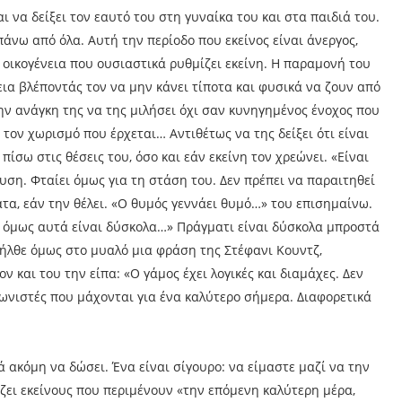
 να δείξει τον εαυτό του στη γυναίκα του και στα παιδιά του.
πάνω από όλα. Αυτή την περίοδο που εκείνος είναι άνεργος,
 οικογένεια που ουσιαστικά ρυθμίζει εκείνη. Η παραμονή του
εια βλέποντάς τον να μην κάνει τίποτα και φυσικά να ζουν από
ην ανάγκη της να της μιλήσει όχι σαν κυνηγημένος ένοχος που
ι τον χωρισμό που έρχεται… Αντιθέτως να της δείξει ότι είναι
 πίσω στις θέσεις του, όσο και εάν εκείνη τον χρεώνει. «Είναι
υση. Φταίει όμως για τη στάση του. Δεν πρέπει να παραιτηθεί
τα, εάν την θέλει. «Ο θυμός γεννάει θυμό…» του επισημαίνω.
η όμως αυτά είναι δύσκολα…» Πράγματι είναι δύσκολα μπροστά
 ήλθε όμως στο μυαλό μια φράση της Στέφανι Κουντζ,
 και του την είπα: «Ο γάμος έχει λογικές και διαμάχες. Δεν
ωνιστές που μάχονται για ένα καλύτερο σήμερα. Διαφορετικά
 ακόμη να δώσει. Ένα είναι σίγουρο: να είμαστε μαζί να την
ζει εκείνους που περιμένουν «την επόμενη καλύτερη μέρα,