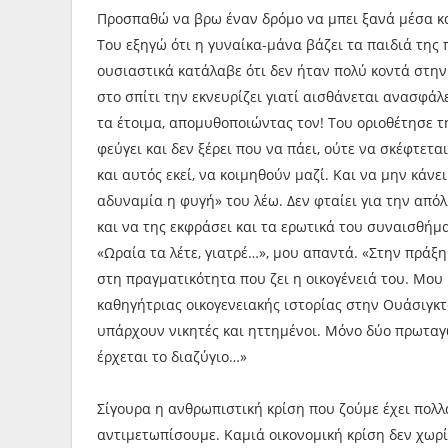
Προσπαθώ να βρω έναν δρόμο να μπει ξανά μέσα και
Του εξηγώ ότι η γυναίκα-μάνα βάζει τα παιδιά της 
ουσιαστικά κατάλαβε ότι δεν ήταν πολύ κοντά στην
στο σπίτι την εκνευρίζει γιατί αισθάνεται ανασφάλ
τα έτοιμα, απομυθοποιώντας τον! Του οριοθέτησε τ
φεύγει και δεν ξέρει που να πάει, ούτε να σκέφτετα
και αυτός εκεί, να κοιμηθούν μαζί. Και να μην κάνει
αδυναμία η φυγή» του λέω. Δεν φταίει για την απόλ
και να της εκφράσει και τα ερωτικά του συναισθήμα
«Ωραία τα λέτε, γιατρέ…», μου απαντά. «Στην πράξ
στη πραγματικότητα που ζει η οικογένειά του. Μου
καθηγήτριας οικογενειακής ιστορίας στην Ουάσιγκτον
υπάρχουν νικητές και ηττημένοι. Μόνο δύο πρωταγ
έρχεται το διαζύγιο…»
Σίγουρα η ανθρωπιστική κρίση που ζούμε έχει πολλά
αντιμετωπίσουμε. Καμιά οικονομική κρίση δεν χωρί