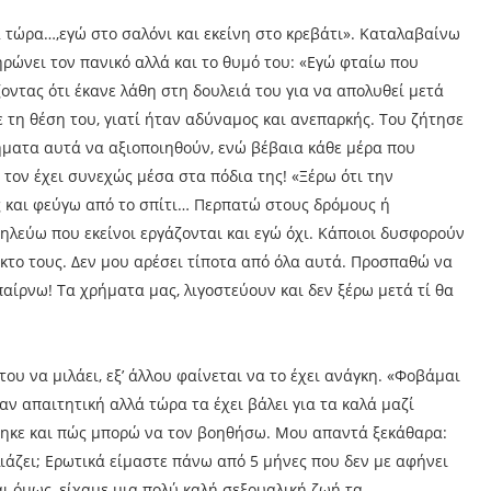
α τώρα…,εγώ στο σαλόνι και εκείνη στο κρεβάτι». Καταλαβαίνω
ρώνει τον πανικό αλλά και το θυμό του: «Εγώ φταίω που
ζοντας ότι έκανε λάθη στη δουλειά του για να απολυθεί μετά
ε τη θέση του, γιατί ήταν αδύναμος και ανεπαρκής. Του ζήτησε
ήματα αυτά να αξιοποιηθούν, ενώ βέβαια κάθε μέρα που
α τον έχει συνεχώς μέσα στα πόδια της! «Ξέρω ότι την
ίς και φεύγω από το σπίτι… Περπατώ στους δρόμους ή
ζηλεύω που εκείνοι εργάζονται και εγώ όχι. Κάποιοι δυσφορούν
ίκτο τους. Δεν μου αρέσει τίποτα από όλα αυτά. Προσπαθώ να
αίρνω! Τα χρήματα μας, λιγοστεύουν και δεν ξέρω μετά τί θα
του να μιλάει, εξ’ άλλου φαίνεται να το έχει ανάγκη. «Φοβάμαι
ν απαιτητική αλλά τώρα τα έχει βάλει για τα καλά μαζί
θηκε και πώς μπορώ να τον βοηθήσω. Μου απαντά ξεκάθαρα:
λιάζει; Ερωτικά είμαστε πάνω από 5 μήνες που δεν με αφήνει
ι όμως, είχαμε μια πολύ καλή σεξουαλική ζωή τα