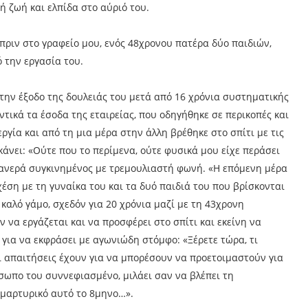
ή ζωή και ελπίδα στο αύριό του.
 πριν στο γραφείο μου, ενός 48χρονου πατέρα δύο παιδιών,
 την εργασία του.
την έξοδο της δουλειάς του μετά από 16 χρόνια συστηματικής
τικά τα έσοδα της εταιρείας, που οδηγήθηκε σε περικοπές και
ργία και από τη μια μέρα στην άλλη βρέθηκε στο σπίτι με τις
 κάνει: «Ούτε που το περίμενα, ούτε φυσικά μου είχε περάσει
 φανερά συγκινημένος με τρεμουλιαστή φωνή. «Η επόμενη μέρα
έση με τη γυναίκα του και τα δυό παιδιά του που βρίσκονται
καλό γάμο, σχεδόν για 20 χρόνια μαζί με τη 43χρονη
ον να εργάζεται και να προσφέρει στο σπίτι και εκείνη να
 για να εκφράσει με αγωνιώδη στόμφο: «Ξέρετε τώρα, τι
 τι απαιτήσεις έχουν για να μπορέσουν να προετοιμαστούν για
σωπο του συννεφιασμένο, μιλάει σαν να βλέπει τη
 μαρτυρικό αυτό το 8μηνο…».