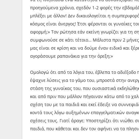
προηγούμενα χρόνια, σχεδόν 1-2 φορές την εβδομάδ
μπλέξει με άλλον! Δεν δικαιολογείται η συμπεριφορά
κόσμος είναι άνεργος! Έτσι φέρονται οι γυναίκες το
αφορμή;» Τον ρώτησα εάν εκείνη γνωρίζει για τη ση
συμφωνούσε σε κάτι τέτοιο… Μάλιστα πριν 2 μήνες
μας είναι σε κρίση και να δούμε έναν ειδικό και ξέρ
αγοράσουμε ραπανάκια για την όρεξη;»
Ομολογώ ότι από τα λόγια του, έβλεπα το αδιέξοδο 
έψαχνε λύσεις για το γάμο του, μπροστά στην ανερ
στάση της γυναίκας του, που ουσιαστικά εκδηλώθη
και από πριν που μάλλον πήγαιναν κάτω από το χαλ
σχέση του με τα παιδιά και εκεί έδειξε να συννεφι
κοντά τους λόγω αυξημένων επαγγελματικών αναγκών
σχέσεις τους. Γιατί άραγε; Υποστηρίζει ότι νιώθει 
παιδιά, που κάθεται και δεν τον αφήνει να τα πλησ