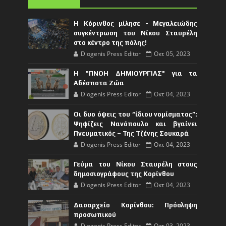
Η Κόρινθος μίλησε - Μεγαλειώδης
συγκέντρωση του Νίκου Σταυρέλη
στο κέντρο της πόλης!
Diogenis Press Editor
Οκτ 05, 2023
Η "ΠΝΟΗ ΔΗΜΙΟΥΡΓΙΑΣ" για τα
Αδέσποτα Ζώα
Diogenis Press Editor
Οκτ 04, 2023
Οι δυο όψεις του “ίδιου νομίσματος”:
Ψηφίζεις Νανόπουλο και βγαίνει
Πνευματικός – Της Τζένης Σουκαρά
Diogenis Press Editor
Οκτ 04, 2023
Γεύμα του Νίκου Σταυρέλη στους
δημοσιογράφους της Κορίνθου
Diogenis Press Editor
Οκτ 04, 2023
Δασαρχείο Κορίνθου: Πρόσληψη
προσωπικού
Diogenis Press Editor
Οκτ 03, 2023