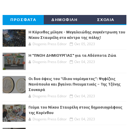
ΠΡΟΣΦΑΤΑ
ΔΗΜΟΦΙΛΗ
ΣΧΟΛΙΑ
Η Κόρινθος μίλησε - Μεγαλειώδης συγκέντρωση του
Νίκου Σταυρέλη στο κέντρο της πόλης!
Diogenis Press Editor
Οκτ 05, 2023
Η "ΠΝΟΗ ΔΗΜΙΟΥΡΓΙΑΣ" για τα Αδέσποτα Ζώα
Diogenis Press Editor
Οκτ 04, 2023
Οι δυο όψεις του “ίδιου νομίσματος”: Ψηφίζεις
Νανόπουλο και βγαίνει Πνευματικός – Της Τζένης
Σουκαρά
Diogenis Press Editor
Οκτ 04, 2023
Γεύμα του Νίκου Σταυρέλη στους δημοσιογράφους
της Κορίνθου
Diogenis Press Editor
Οκτ 04, 2023