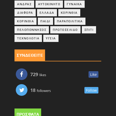
ΑΝΔΡΑΣ
ΑΥΤΟΚΙΝΗΤΟ
ΓΥΝΑΙΚΑ
ΔΙΑΦΟΡΑ
ΕΛΛΑΔΑ
ΚΟΡΙΝΘΙΑ
ΚΟΡΙΝΘΙA
ΠΑΙΔΙ
ΠΑΡΑΠΟΛΙΤΙΚΑ
ΠΕΛΟΠΟΝΝΗΣΟΣ
ΠΡΩΤΟΣΕΛΙΔΟ
ΣΠΙΤΙ
ΤΕΧΝΟΛΟΓΙΑ
ΥΓΕΙΑ
ΣΥΝΔΕΘΕΙΤΕ
729
Like
likes
18
Follow
followers
ΠΡΟΣΦΑΤΑ