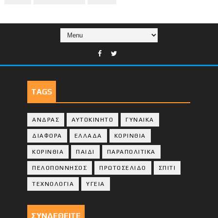
TAGS
ΑΝΔΡΑΣ
ΑΥΤΟΚΙΝΗΤΟ
ΓΥΝΑΙΚΑ
ΔΙΑΦΟΡΑ
ΕΛΛΑΔΑ
ΚΟΡΙΝΘΙΑ
ΚΟΡΙΝΘΙA
ΠΑΙΔΙ
ΠΑΡΑΠΟΛΙΤΙΚΑ
ΠΕΛΟΠΟΝΝΗΣΟΣ
ΠΡΩΤΟΣΕΛΙΔΟ
ΣΠΙΤΙ
ΤΕΧΝΟΛΟΓΙΑ
ΥΓΕΙΑ
ΣΥΝΔΕΘΕΙΤΕ