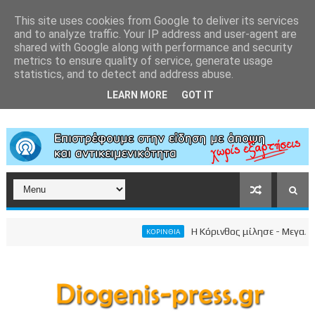
This site uses cookies from Google to deliver its services
and to analyze traffic. Your IP address and user-agent are
shared with Google along with performance and security
metrics to ensure quality of service, generate usage
statistics, and to detect and address abuse.
LEARN MORE
GOT IT
Η Κόρινθος μίλησε - Μεγαλειώδη
ΚΟΡΙΝΘΙΑ