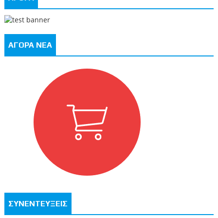
ΑΓΟΡΑ ΝΕΑ
ΣΥΝΕΝΤΕΥΞΕΙΣ