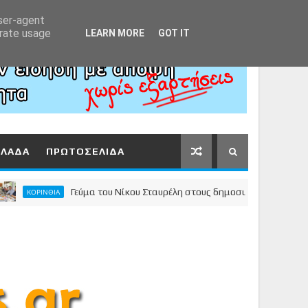
Αρχική
About
Contact
user-agent
erate usage
LEARN MORE
GOT IT
ΛΛΑΔΑ
ΠΡΩΤΟΣΕΛΙΔΑ
Γεύμα του Νίκου Σταυρέλη στους δημοσιογράφους της Κορίν
ΟΡΙΝΘΙΑ