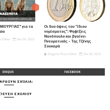
ΜΙΟΥΡΓΙΑΣ" για τα
Οι δυο όψεις του “ίδιου
Ζώα
νομίσματος”: Ψηφίζεις
Νανόπουλο και βγαίνει
s Editor
Οκτ 04, 2023
Πνευματικός – Της Τζένης
Σουκαρά
Diogenis Press Editor
Οκτ 04, 2023
DISQUS
FACEBOOK
ΆΡΧΟΥΝ ΣΧΌΛΙΑ:
ΊΕΥΣΗ ΣΧΟΛΊΟΥ