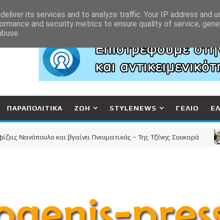
eliver its services and to analyze traffic. Your IP address and 
ormance and security metrics to ensure quality of service, gen
abuse.
ΠΑΡΑΠΟΛΙΤΙΚΑ
ΖΩΗ
STYLENEWS
ΓΕΛΙΟ
Ε
 Νανόπουλο και βγαίνει Πνευματικός – Της Τζένης Σουκαρά
Κ