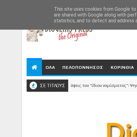
Aug 7, 2026
This site uses cookies from Google to d
are shared with Google along with perf
statistics, and to detect and address 
ΟΛΑ
ΠΕΛΟΠΟΝΝΗΣΟΣ
ΚΟΡΙΝΘΙΑ
ΣΕ ΤΙΤΛΟΥΣ
Οι δυο όψεις του “ίδιου νομίσματος”: Ψηφίζεις
ΚΟΡΙΝΘΙΑ