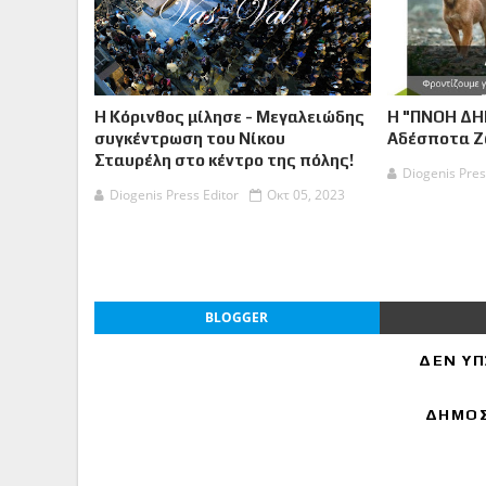
Η Κόρινθος μίλησε - Μεγαλειώδης
Η "ΠΝΟΗ ΔΗ
συγκέντρωση του Νίκου
Αδέσποτα 
Σταυρέλη στο κέντρο της πόλης!
Diogenis Pres
Diogenis Press Editor
Οκτ 05, 2023
BLOGGER
ΔΕΝ ΥΠ
ΔΗΜΟΣ