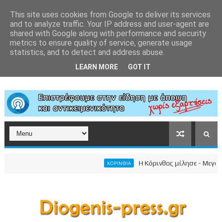
This site uses cookies from Google to deliver its services
and to analyze traffic. Your IP address and user-agent are
shared with Google along with performance and security
metrics to ensure quality of service, generate usage
statistics, and to detect and address abuse.
LEARN MORE
GOT IT
Η Κόρινθος μίλησε - Μεγαλειώ
ΚΟΡΙΝΘΙΑ