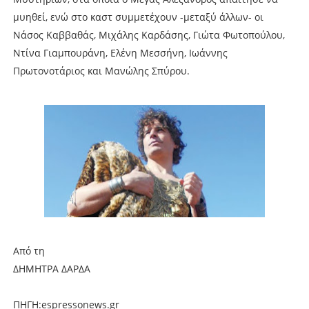
μυηθεί, ενώ στο καστ συμμετέχουν -μεταξύ άλλων- οι
Νάσος Καββαθάς, Mιχάλης Καρδάσης, Γιώτα Φωτοπούλου,
Ντίνα Γιαμπουράνη, Ελένη Μεσσήνη, Ιωάννης
Πρωτονοτάριος και Μανώλης Σπύρου.
Από τη
ΔΗΜΗΤΡΑ ΔΑΡΔΑ
ΠΗΓΗ:espressonews.gr