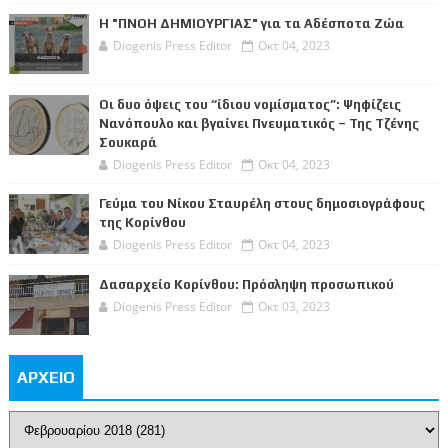
Η "ΠΝΟΗ ΔΗΜΙΟΥΡΓΙΑΣ" για τα Αδέσποτα Ζώα
Diogenis Press Editor
Οκτ 04, 2023
Οι δυο όψεις του “ίδιου νομίσματος”: Ψηφίζεις
Νανόπουλο και βγαίνει Πνευματικός – Της Τζένης
Σουκαρά
Diogenis Press Editor
Οκτ 04, 2023
Γεύμα του Νίκου Σταυρέλη στους δημοσιογράφους
της Κορίνθου
Diogenis Press Editor
Οκτ 04, 2023
Δασαρχείο Κορίνθου: Πρόσληψη προσωπικού
Diogenis Press Editor
Οκτ 03, 2023
ΑΡΧΕΙΟ