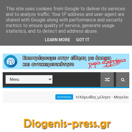
This site uses cookies from Google to deliver its services
and to analyze traffic. Your IP address and user-agent are
shared with Google along with performance and security
metrics to ensure quality of service, generate usage
statistics, and to detect and address abuse.
LEARN MORE
GOT IT
Η Κόρινθος μίλησε - Μεγαλειώδης σ
ΚΟΡΙΝΘΙΑ