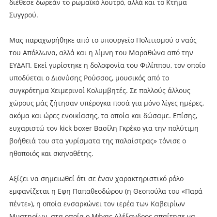
διέθεσε δωρεάν το ρωμαϊκό λουτρό, αλλά και το Κτήμα
Συγγρού.
Μας παραχωρήθηκε από το υπουργείο Πολιτισμού ο ναός
του Απόλλωνα, αλλά και η λίμνη του Μαραθώνα από την
ΕΥΔΑΠ. Εκεί γυρίστηκε η δολοφονία του Φιλίππου, τον οποίο
υποδύεται ο Διονύσης Ρούσσος, μουσικός από το
συγκρότημα Χειμερινοί Κολυμβητές. Σε πολλούς άλλους
χώρους μάς ζήτησαν υπέρογκα ποσά για μόνο λίγες ημέρες,
ακόμα και ώρες ενοικίασης, τα οποία και δώσαμε. Επίσης,
ευχαριστώ τον kick boxer Βασίλη Γκρέκο για την πολύτιμη
βοήθειά του στα γυρίσματα της παλαίστρας» τόνισε ο
ηθοποιός και σκηνοθέτης.
Αξίζει να σημειωθεί ότι σε έναν χαρακτηριστικό ρόλο
εμφανίζεται η Εφη Παπαθεοδώρου (η Θεοπούλα του «Παρά
πέντε»), η οποία ενσαρκώνει τον ιερέα των Καβειρίων
Μυστηρίων, στα οποία ο Μέγας Αλέξανδρος απαίτησε να