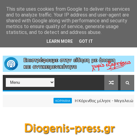
This site uses cookies from Google to deliver its services
and to analyze traffic. Your IP address and user-agent are
shared with Google along with performance and security
metrics to ensure quality of service, generate usage
statistics, and to detect and address abuse.
LEARN MORE
GOT IT
Η Κόρινθος μίλησε - Μεγαλειώδης συ
ΚΟΡΙΝΘΙΑ