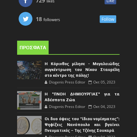
729
Like
likes
18
Follow
followers
ΠΡΟΣΦΑΤΑ
Η Κόρινθος μίλησε - Μεγαλειώδης
συγκέντρωση του Νίκου Σταυρέλη
στο κέντρο της πόλης!
Diogenis Press Editor
Οκτ 05, 2023
Η "ΠΝΟΗ ΔΗΜΙΟΥΡΓΙΑΣ" για τα
Αδέσποτα Ζώα
Diogenis Press Editor
Οκτ 04, 2023
Οι δυο όψεις του “ίδιου νομίσματος”:
Ψηφίζεις Νανόπουλο και βγαίνει
Πνευματικός – Της Τζένης Σουκαρά