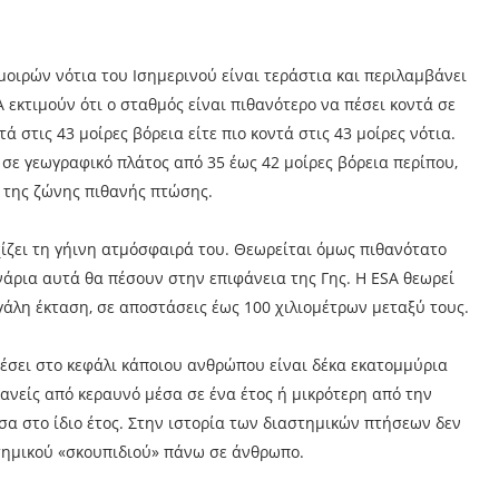
μοιρών νότια του Ισημερινού είναι τεράστια και περιλαμβάνει
Α εκτιμούν ότι ο σταθμός είναι πιθανότερο να πέσει κοντά σε
ά στις 43 μοίρες βόρεια είτε πιο κοντά στις 43 μοίρες νότια.
 σε γεωγραφικό πλάτος από 35 έως 42 μοίρες βόρεια περίπου,
 της ζώνης πιθανής πτώσης.
χίζει τη γήινη ατμόσφαιρά του. Θεωρείται όμως πιθανότατο
νάρια αυτά θα πέσουν στην επιφάνεια της Γης. Η ESA θεωρεί
γάλη έκταση, σε αποστάσεις έως 100 χιλιομέτρων μεταξύ τους.
πέσει στο κεφάλι κάποιου ανθρώπου είναι δέκα εκατομμύρια
ανείς από κεραυνό μέσα σε ένα έτος ή μικρότερη από την
α στο ίδιο έτος. Στην ιστορία των διαστημικών πτήσεων δεν
τημικού «σκουπιδιού» πάνω σε άνθρωπο.