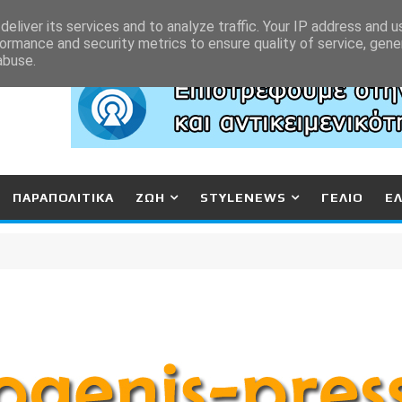
eliver its services and to analyze traffic. Your IP address and 
ormance and security metrics to ensure quality of service, gen
abuse.
ΠΑΡΑΠΟΛΙΤΙΚΑ
ΖΩΗ
STYLENEWS
ΓΕΛΙΟ
Ε