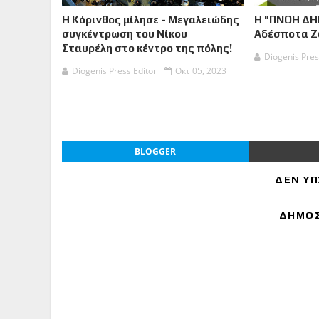
Η Κόρινθος μίλησε - Μεγαλειώδης
Η "ΠΝΟΗ ΔΗ
συγκέντρωση του Νίκου
Αδέσποτα 
Σταυρέλη στο κέντρο της πόλης!
Diogenis Pres
Diogenis Press Editor
Οκτ 05, 2023
BLOGGER
ΔΕΝ ΥΠ
ΔΗΜΟΣ