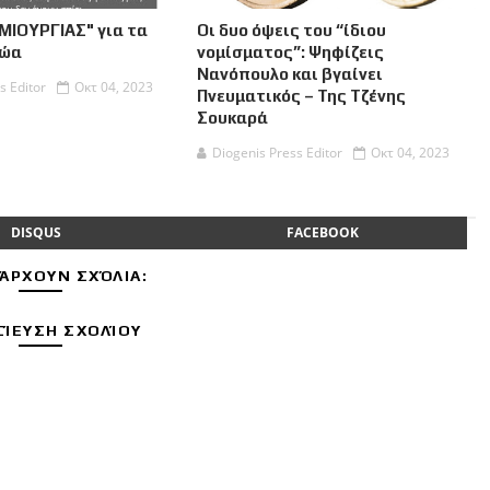
ΜΙΟΥΡΓΙΑΣ" για τα
Οι δυο όψεις του “ίδιου
Ζώα
νομίσματος”: Ψηφίζεις
Νανόπουλο και βγαίνει
s Editor
Οκτ 04, 2023
Πνευματικός – Της Τζένης
Σουκαρά
Diogenis Press Editor
Οκτ 04, 2023
DISQUS
FACEBOOK
ΆΡΧΟΥΝ ΣΧΌΛΙΑ:
ΊΕΥΣΗ ΣΧΟΛΊΟΥ