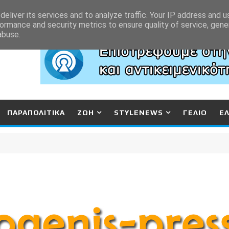
eliver its services and to analyze traffic. Your IP address and 
ormance and security metrics to ensure quality of service, gen
abuse.
ΠΑΡΑΠΟΛΙΤΙΚΑ
ΖΩΗ
STYLENEWS
ΓΕΛΙΟ
Ε