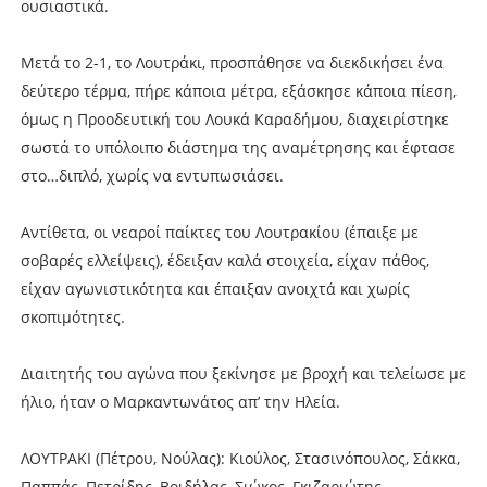
ουσιαστικά.
Μετά το 2-1, το Λουτράκι, προσπάθησε να διεκδικήσει ένα
δεύτερο τέρμα, πήρε κάποια μέτρα, εξάσκησε κάποια πίεση,
όμως η Προοδευτική του Λουκά Καραδήμου, διαχειρίστηκε
σωστά το υπόλοιπο διάστημα της αναμέτρησης και έφτασε
στο…διπλό, χωρίς να εντυπωσιάσει.
Αντίθετα, οι νεαροί παίκτες του Λουτρακίου (έπαιξε με
σοβαρές ελλείψεις), έδειξαν καλά στοιχεία, είχαν πάθος,
είχαν αγωνιστικότητα και έπαιξαν ανοιχτά και χωρίς
σκοπιμότητες.
Διαιτητής του αγώνα που ξεκίνησε με βροχή και τελείωσε με
ήλιο, ήταν ο Μαρκαντωνάτος απ’ την Ηλεία.
ΛΟΥΤΡΑΚΙ (Πέτρου, Νούλας): Κιούλος, Στασινόπουλος, Σάκκα,
Παππάς, Πετρίδης, Βοιδήλας, Σιώκος, Γκιζαριώτης,