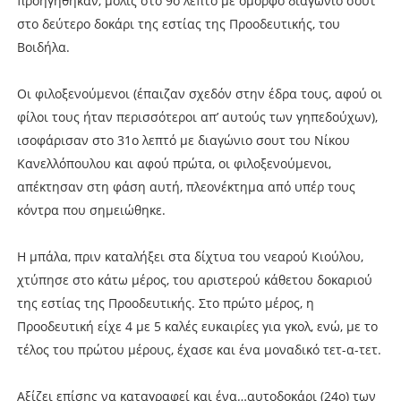
προηγήθηκαν, μόλις στο 9ο λεπτό με όμορφο διαγώνιο σουτ
στο δεύτερο δοκάρι της εστίας της Προοδευτικής, του
Βοιδήλα.
Οι φιλοξενούμενοι (έπαιζαν σχεδόν στην έδρα τους, αφού οι
φίλοι τους ήταν περισσότεροι απ’ αυτούς των γηπεδούχων),
ισοφάρισαν στο 31ο λεπτό με διαγώνιο σουτ του Νίκου
Κανελλόπουλου και αφού πρώτα, οι φιλοξενούμενοι,
απέκτησαν στη φάση αυτή, πλεονέκτημα από υπέρ τους
κόντρα που σημειώθηκε.
Η μπάλα, πριν καταλήξει στα δίχτυα του νεαρού Κιούλου,
χτύπησε στο κάτω μέρος, του αριστερού κάθετου δοκαριού
της εστίας της Προοδευτικής. Στο πρώτο μέρος, η
Προοδευτική είχε 4 με 5 καλές ευκαιρίες για γκολ, ενώ, με το
τέλος του πρώτου μέρους, έχασε και ένα μοναδικό τετ-α-τετ.
Αξίζει επίσης να καταγραφεί και ένα…αυτοδοκάρι (24ο) των