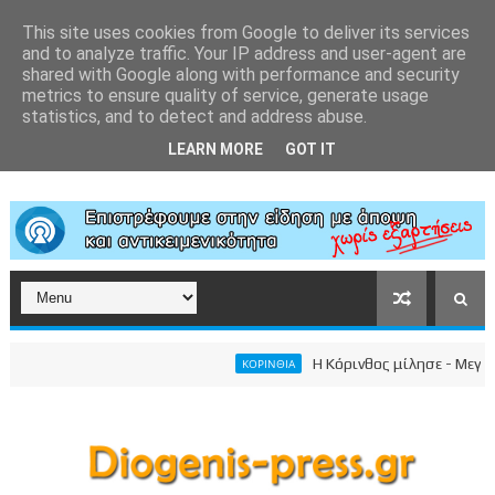
This site uses cookies from Google to deliver its services
and to analyze traffic. Your IP address and user-agent are
shared with Google along with performance and security
metrics to ensure quality of service, generate usage
statistics, and to detect and address abuse.
LEARN MORE
GOT IT
Η Κόρινθος μίλησε - Μεγαλειώ
ΚΟΡΙΝΘΙΑ