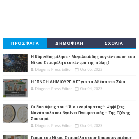
ΠΡΟΣΦΑΤΑ
ΔΗΜΟΦΙΛΗ
ΣΧΟΛΙΑ
Η Κόρινθος μίλησε - Μεγαλειώδης συγκέντρωση του
Νίκου Σταυρέλη στο κέντρο της πόλης!
Diogenis Press Editor
Οκτ 05, 2023
Η "ΠΝΟΗ ΔΗΜΙΟΥΡΓΙΑΣ" για τα Αδέσποτα Ζώα
Diogenis Press Editor
Οκτ 04, 2023
Οι δυο όψεις του “ίδιου νομίσματος”: Ψηφίζεις
Νανόπουλο και βγαίνει Πνευματικός – Της Τζένης
Σουκαρά
Diogenis Press Editor
Οκτ 04, 2023
Γεύμα του Νίκου Σταυρέλη στους δημοσιογράφους