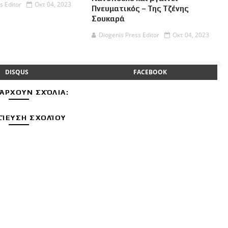
s Editor
Οκτ 04, 2023
Πνευματικός – Της Τζένης
Σουκαρά
Diogenis Press Editor
Οκτ 04, 2023
DISQUS
FACEBOOK
ΆΡΧΟΥΝ ΣΧΌΛΙΑ:
ΊΕΥΣΗ ΣΧΟΛΊΟΥ