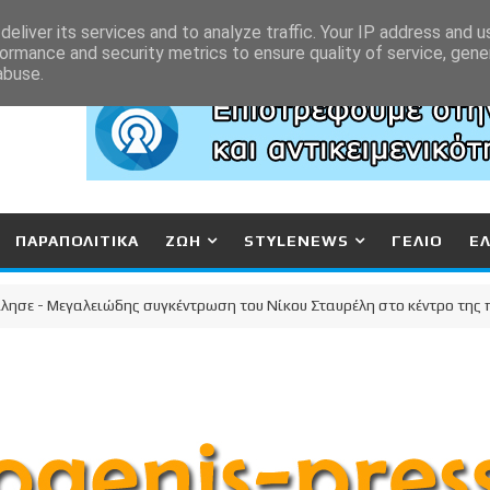
eliver its services and to analyze traffic. Your IP address and 
ormance and security metrics to ensure quality of service, gen
abuse.
ΠΑΡΑΠΟΛΙΤΙΚΑ
ΖΩΗ
STYLENEWS
ΓΕΛΙΟ
Ε
 Μεγαλειώδης συγκέντρωση του Νίκου Σταυρέλη στο κέντρο της πόλης!