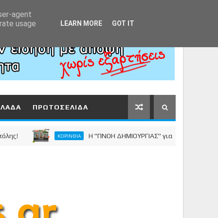
Αρχική
About
Contact
user-agent
erate usage
LEARN MORE
GOT IT
ΛΛΑΔΑ
ΠΡΩΤΟΣΕΛΙΔΑ
Η "ΠΝΟΗ ΔΗΜΙΟΥΡΓΙΑΣ" για τα Αδέσποτα Ζώα
ΚΟΡΙΝΘΙΑ