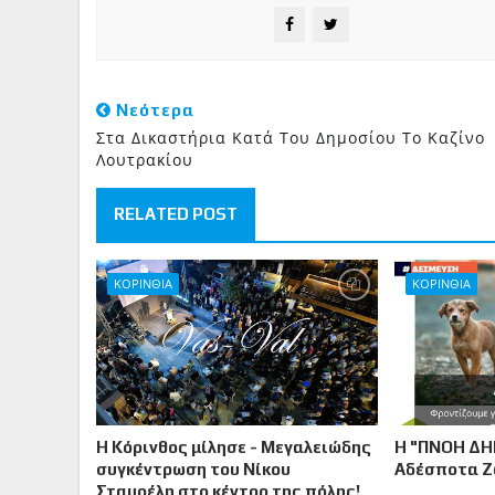
Νεότερα
Στα Δικαστήρια Κατά Του Δημοσίου Το Καζίνο
Λουτρακίου
RELATED POST
ΚΟΡΙΝΘΙΑ
ΚΟΡΙΝΘΙΑ
Η Κόρινθος μίλησε - Μεγαλειώδης
Η "ΠΝΟΗ ΔΗ
συγκέντρωση του Νίκου
Αδέσποτα 
Σταυρέλη στο κέντρο της πόλης!