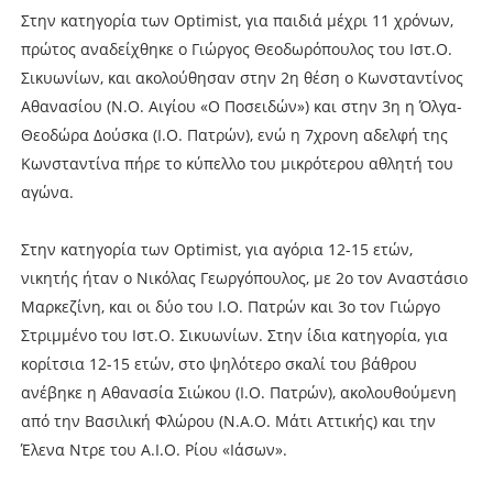
Στην κατηγορία των Optimist, για παιδιά μέχρι 11 χρόνων,
πρώτος αναδείχθηκε ο Γιώργος Θεοδωρόπουλος του Ιστ.Ο.
Σικυωνίων, και ακολούθησαν στην 2η θέση ο Κωνσταντίνος
Αθανασίου (Ν.Ο. Αιγίου «Ο Ποσειδών») και στην 3η η Όλγα-
Θεοδώρα Δούσκα (Ι.Ο. Πατρών), ενώ η 7χρονη αδελφή της
Κωνσταντίνα πήρε το κύπελλο του μικρότερου αθλητή του
αγώνα.
Στην κατηγορία των Optimist, για αγόρια 12-15 ετών,
νικητής ήταν ο Νικόλας Γεωργόπουλος, με 2ο τον Αναστάσιο
Μαρκεζίνη, και οι δύο του Ι.Ο. Πατρών και 3ο τον Γιώργο
Στριμμένο του Ιστ.Ο. Σικυωνίων. Στην ίδια κατηγορία, για
κορίτσια 12-15 ετών, στο ψηλότερο σκαλί του βάθρου
ανέβηκε η Αθανασία Σιώκου (Ι.Ο. Πατρών), ακολουθούμενη
από την Βασιλική Φλώρου (Ν.Α.Ο. Μάτι Αττικής) και την
Έλενα Ντρε του Α.Ι.Ο. Ρίου «Ιάσων».