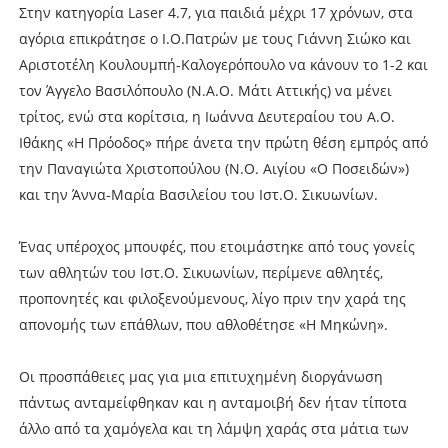
Στην κατηγορία Laser 4.7, για παιδιά μέχρι 17 χρόνων, στα
αγόρια επικράτησε ο Ι.Ο.Πατρών με τους Γιάννη Σιώκο και
Αριστοτέλη Κουλουμπή-Καλογερόπουλο να κάνουν το 1-2 και
τον Άγγελο Βασιλόπουλο (Ν.Α.Ο. Μάτι Αττικής) να μένει
τρίτος, ενώ στα κορίτσια, η Ιωάννα Δευτεραίου του Α.Ο.
Ιθάκης «Η Πρόοδος» πήρε άνετα την πρώτη θέση εμπρός από
την Παναγιώτα Χριστοπούλου (Ν.Ο. Αιγίου «Ο Ποσειδών»)
και την Άννα-Μαρία Βασιλείου του Ιστ.Ο. Σικυωνίων.
Ένας υπέροχος μπουφές, που ετοιμάστηκε από τους γονείς
των αθλητών του Ιστ.Ο. Σικυωνίων, περίμενε αθλητές,
προπονητές και φιλοξενούμενους, λίγο πριν την χαρά της
απονομής των επάθλων, που αθλοθέτησε «Η Μηκώνη».
Οι προσπάθειες μας για μια επιτυχημένη διοργάνωση
πάντως ανταμείφθηκαν και η ανταμοιβή δεν ήταν τίποτα
άλλο από τα χαμόγελα και τη λάμψη χαράς στα μάτια των