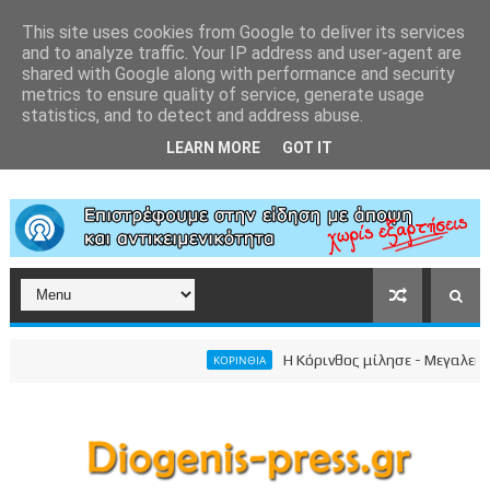
This site uses cookies from Google to deliver its services
and to analyze traffic. Your IP address and user-agent are
shared with Google along with performance and security
metrics to ensure quality of service, generate usage
statistics, and to detect and address abuse.
LEARN MORE
GOT IT
Η Κόρινθος μίλησε - Μεγαλειώδης συγ
ΚΟΡΙΝΘΙΑ