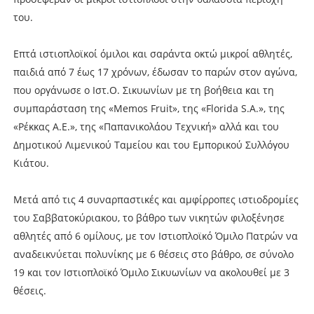
του.
Επτά ιστιοπλοϊκοί όμιλοι και σαράντα οκτώ μικροί αθλητές,
παιδιά από 7 έως 17 χρόνων, έδωσαν το παρών στον αγώνα,
που οργάνωσε ο Ιστ.Ο. Σικυωνίων με τη βοήθεια και τη
συμπαράσταση της «Memos Fruit», της «Florida S.A.», της
«Ρέκκας Α.Ε.», της «Παπανικολάου Τεχνική» αλλά και του
Δημοτικού Λιμενικού Ταμείου και του Εμπορικού Συλλόγου
Κιάτου.
Μετά από τις 4 συναρπαστικές και αμφίρροπες ιστιοδρομίες
του Σαββατοκύριακου, το βάθρο των νικητών φιλοξένησε
αθλητές από 6 ομίλους, με τον Ιστιοπλοϊκό Όμιλο Πατρών να
αναδεικνύεται πολυνίκης με 6 θέσεις στο βάθρο, σε σύνολο
19 και τον Ιστιοπλοϊκό Όμιλο Σικυωνίων να ακολουθεί με 3
θέσεις.