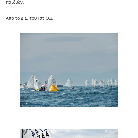
παιδιών.
Από το Δ.Σ. του Ιστ.Ο.Σ