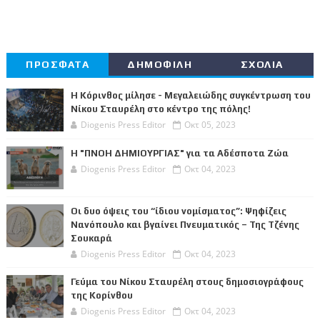
ΠΡΟΣΦΑΤΑ
ΔΗΜΟΦΙΛΗ
ΣΧΟΛΙΑ
Η Κόρινθος μίλησε - Μεγαλειώδης συγκέντρωση του
Νίκου Σταυρέλη στο κέντρο της πόλης!
Diogenis Press Editor
Οκτ 05, 2023
Η "ΠΝΟΗ ΔΗΜΙΟΥΡΓΙΑΣ" για τα Αδέσποτα Ζώα
Diogenis Press Editor
Οκτ 04, 2023
Οι δυο όψεις του “ίδιου νομίσματος”: Ψηφίζεις
Νανόπουλο και βγαίνει Πνευματικός – Της Τζένης
Σουκαρά
Diogenis Press Editor
Οκτ 04, 2023
Γεύμα του Νίκου Σταυρέλη στους δημοσιογράφους
της Κορίνθου
Diogenis Press Editor
Οκτ 04, 2023