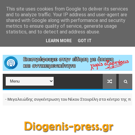
This site uses cookies from Google to deliver its services
and to analyze traffic. Your IP address and user-agent are
shared with Google along with performance and security
metrics to ensure quality of service, generate usage
statistics, and to detect and address abuse.
LEARN MORE
GOT IT
- Μεγαλειώδης συγκέντρωση του Νίκου Σταυρέλη στο κέντρο της πόλης!