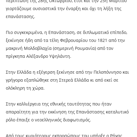
περίπτωση της 28ης Οκτωβρίου, έτσι και την 25η Μαρτίου
γιορτάζουμε ουσιαστικά την έναρξη και όχι τη λήξη της
επανάστασης.
Πιο συγκεκριμένα, η Επανάσταση, σε διπλωματικό επίπεδο,
ξεκίνησε ήδη από τα τέλη Φεβρουαρίου του 1821 από την
μακρινή Μολδοβλαχία (σημερινή Ρουμανία) από τον
πρίγκηπα Αλέξανδρο Υψηλάντη.
Στην Ελλάδα η εξέγερση ξεκίνησε από την Πελοπόννησο και
γρήγορα εξαπλώθηκε στη Στερεά Ελλάδα κι από εκεί σε
ολόκληρη τη χώρα.
Στην καλλιέργεια της εθνικής ταυτότητας που ήταν
απαραίτητη για την εκκίνηση της Επανάστασης καταλυτικό
ρόλο έπαιξε ο νεοελληνικός διαφωτισμός.
Από τους κυριότερους εκπροσώπους του υπήρξε ο Ρήγας