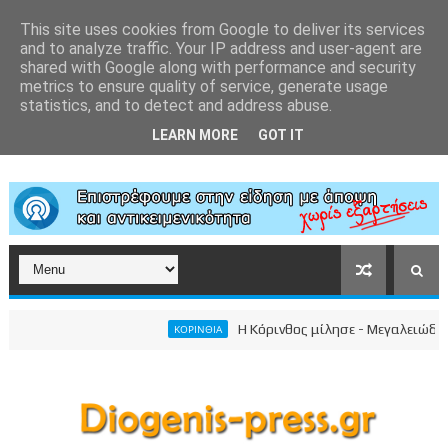
This site uses cookies from Google to deliver its services
and to analyze traffic. Your IP address and user-agent are
shared with Google along with performance and security
metrics to ensure quality of service, generate usage
statistics, and to detect and address abuse.
LEARN MORE
GOT IT
Η Κόρινθος μίλησε - Μεγαλειώδης συγκέντ
ΚΟΡΙΝΘΙΑ