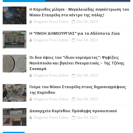
Η Κόρινθος μίλησε - Μεγαλειώδης συγκέντρωση του
Νίκου Σταυρέλη στο κέντρο της πόλης!
Diogenis Press Editor
Οκτ 05, 2023
Η "ΠΝΟΗ ΔΗΜΙΟΥΡΓΙΑΣ" για τα Αδέσποτα Ζώα
Diogenis Press Editor
Οκτ 04, 2023
Οι δυο όψεις του “ίδιου νομίσματος”: Ψηφίζεις
Νανόπουλο και βγαίνει Πνευματικός – Της Τζένης
Σουκαρά
Diogenis Press Editor
Οκτ 04, 2023
Γεύμα του Νίκου Σταυρέλη στους δημοσιογράφους
της Κορίνθου
Diogenis Press Editor
Οκτ 04, 2023
Δασαρχείο Κορίνθου: Πρόσληψη προσωπικού
Diogenis Press Editor
Οκτ 03, 2023