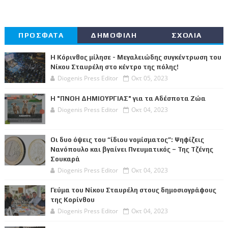
ΠΡΟΣΦΑΤΑ
ΔΗΜΟΦΙΛΗ
ΣΧΟΛΙΑ
Η Κόρινθος μίλησε - Μεγαλειώδης συγκέντρωση του
Νίκου Σταυρέλη στο κέντρο της πόλης!
Diogenis Press Editor
Οκτ 05, 2023
Η "ΠΝΟΗ ΔΗΜΙΟΥΡΓΙΑΣ" για τα Αδέσποτα Ζώα
Diogenis Press Editor
Οκτ 04, 2023
Οι δυο όψεις του “ίδιου νομίσματος”: Ψηφίζεις
Νανόπουλο και βγαίνει Πνευματικός – Της Τζένης
Σουκαρά
Diogenis Press Editor
Οκτ 04, 2023
Γεύμα του Νίκου Σταυρέλη στους δημοσιογράφους
της Κορίνθου
Diogenis Press Editor
Οκτ 04, 2023