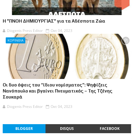
Η "ΠΝΟΗ ΔΗΜΙΟΥΡΓΙΑΣ" για τα Αδέσποτα Ζώα
Diogenis Press Editor
Οκτ 04, 2023
ΚΟΡΙΝΘΙΑ
Οι δυο όψεις του “ίδιου νομίσματος”: Ψηφίζεις
Νανόπουλο και βγαίνει Πνευματικός – Της Τζένης
Σουκαρά
Diogenis Press Editor
Οκτ 04, 2023
BLOGGER
DISQUS
FACEBOOK