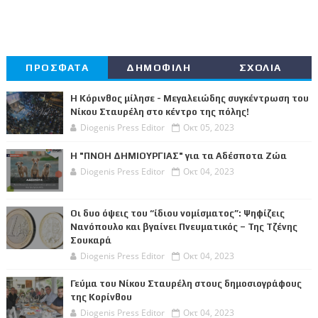
ΠΡΟΣΦΑΤΑ
ΔΗΜΟΦΙΛΗ
ΣΧΟΛΙΑ
Η Κόρινθος μίλησε - Μεγαλειώδης συγκέντρωση του
Νίκου Σταυρέλη στο κέντρο της πόλης!
Diogenis Press Editor
Οκτ 05, 2023
Η "ΠΝΟΗ ΔΗΜΙΟΥΡΓΙΑΣ" για τα Αδέσποτα Ζώα
Diogenis Press Editor
Οκτ 04, 2023
Οι δυο όψεις του “ίδιου νομίσματος”: Ψηφίζεις
Νανόπουλο και βγαίνει Πνευματικός – Της Τζένης
Σουκαρά
Diogenis Press Editor
Οκτ 04, 2023
Γεύμα του Νίκου Σταυρέλη στους δημοσιογράφους
της Κορίνθου
Diogenis Press Editor
Οκτ 04, 2023