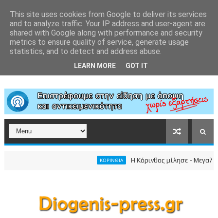
This site uses cookies from Google to deliver its services
and to analyze traffic. Your IP address and user-agent are
shared with Google along with performance and security
metrics to ensure quality of service, generate usage
statistics, and to detect and address abuse.
LEARN MORE
GOT IT
Η Κόρινθος μίλησε - Μεγαλειώδη
ΚΟΡΙΝΘΙΑ