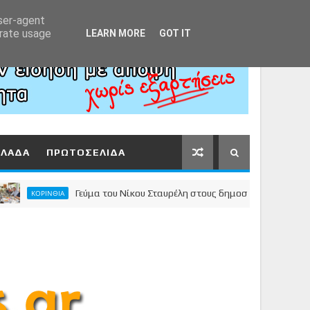
Αρχική
About
Contact
user-agent
erate usage
LEARN MORE
GOT IT
ΛΛΑΔΑ
ΠΡΩΤΟΣΕΛΙΔΑ
Γεύμα του Νίκου Σταυρέλη στους δημοσιογράφους της Κορίν
ΚΟΡΙΝΘΙΑ