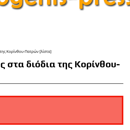
α της Κορίνθου-Πατρών [λίστα]
μές στα διόδια της Κορίνθου-