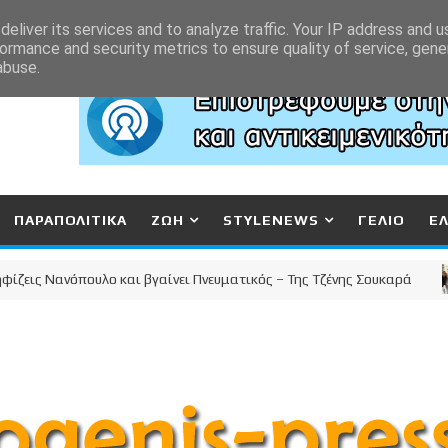
eliver its services and to analyze traffic. Your IP address and 
ormance and security metrics to ensure quality of service, gen
abuse.
ΠΑΡΑΠΟΛΙΤΙΚΑ
ΖΩΗ
STYLENEWS
ΓΕΛΙΟ
Ε
 Νανόπουλο και βγαίνει Πνευματικός – Της Τζένης Σουκαρά