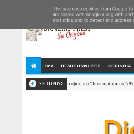
Aug 7, 2026
This site uses cookies from Google to d
are shared with Google along with perf
statistics, and to detect and address 
ΟΛΑ
ΠΕΛΟΠΟΝΝΗΣΟΣ
ΚΟΡΙΝΘΙΑ
ΣΕ ΤΙΤΛΟΥΣ
Οι δυο όψεις του “ίδιου νομίσματος”: Ψηφίζεις
ΚΟΡΙΝΘΙΑ