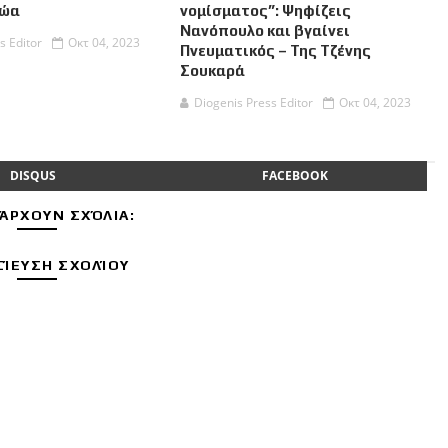
Ζώα
νομίσματος”: Ψηφίζεις
Νανόπουλο και βγαίνει
s Editor
Οκτ 04, 2023
Πνευματικός – Της Τζένης
Σουκαρά
Diogenis Press Editor
Οκτ 04, 2023
DISQUS
FACEBOOK
ΆΡΧΟΥΝ ΣΧΌΛΙΑ:
ΊΕΥΣΗ ΣΧΟΛΊΟΥ