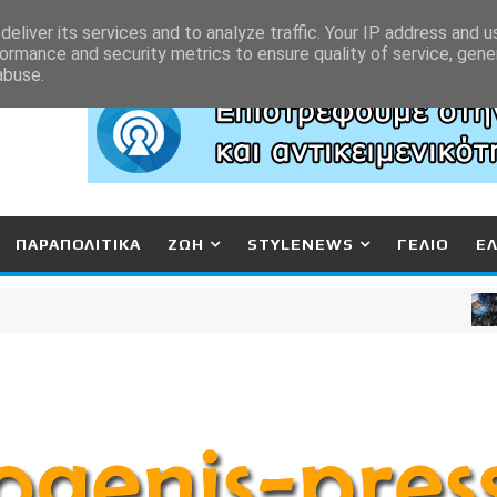
eliver its services and to analyze traffic. Your IP address and 
ormance and security metrics to ensure quality of service, gen
abuse.
ΠΑΡΑΠΟΛΙΤΙΚΑ
ΖΩΗ
STYLENEWS
ΓΕΛΙΟ
Ε
ΚΟΡΙ