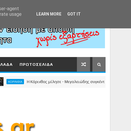
Αρχική
About
Contact
user-agent
erate usage
LEARN MORE
GOT IT
ΛΛΑΔΑ
ΠΡΩΤΟΣΕΛΙΔΑ
Η Κόρινθος μίλησε - Μεγαλειώδης συγκέντρωση του Νίκου Σταυρέ
ΝΘΙΑ