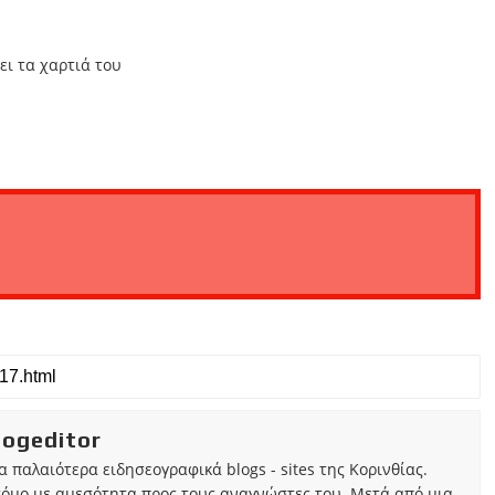
ει τα χαρτιά του
iogeditor
τα παλαιότερα ειδησεογραφικά blogs - sites της Κορινθίας.
τόμο με αμεσότητα προς τους αναγνώστες του. Μετά από μια