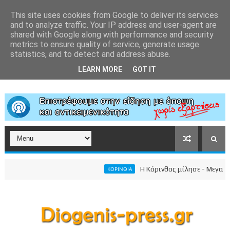
This site uses cookies from Google to deliver its services
and to analyze traffic. Your IP address and user-agent are
shared with Google along with performance and security
metrics to ensure quality of service, generate usage
statistics, and to detect and address abuse.
LEARN MORE
GOT IT
Η Κόρινθος μίλησε - Μεγαλειώδ
ΚΟΡΙΝΘΙΑ