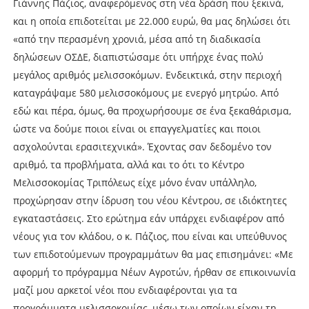
Γιάννης Πάζιος, αναφερόμενος στη νέα δράση που ξεκινά,
και η οποία επιδοτείται με 22.000 ευρώ, θα μας δηλώσει ότι
«από την περασμένη χρονιά, μέσα από τη διαδικασία
δηλώσεων ΟΣΔΕ, διαπιστώσαμε ότι υπήρχε ένας πολύ
μεγάλος αριθμός μελισσοκόμων. Ενδεικτικά, στην περιοχή
καταγράψαμε 580 μελισσοκόμους με ενεργό μητρώο. Από
εδώ και πέρα, όμως, θα προχωρήσουμε σε ένα ξεκαθάρισμα,
ώστε να δούμε ποιοι είναι οι επαγγελματίες και ποιοι
ασχολούνται ερασιτεχνικά». Έχοντας σαν δεδομένο τον
αριθμό, τα προβλήματα, αλλά και το ότι το Κέντρο
Μελισσοκομίας Τριπόλεως είχε μόνο έναν υπάλληλο,
προχώρησαν στην ίδρυση του νέου Κέντρου, σε ιδιόκτητες
εγκαταστάσεις. Στο ερώτημα εάν υπάρχει ενδιαφέρον από
νέους για τον κλάδου, ο κ. Πάζιος, που είναι και υπεύθυνος
των επιδοτούμενων προγραμμάτων θα μας επισημάνει: «Με
αφορμή το πρόγραμμα Νέων Αγροτών, ήρθαν σε επικοινωνία
μαζί μου αρκετοί νέοι που ενδιαφέρονται για τα
προγράμματα μελισσοκομίας, μέσω των οποίων είχαν τη