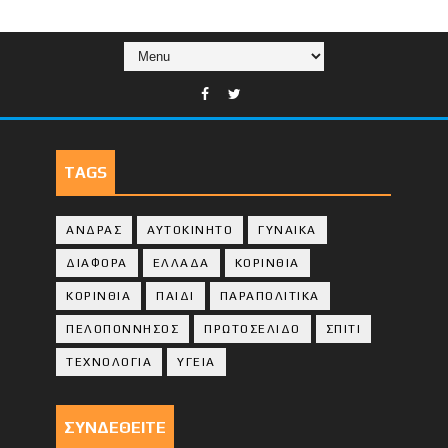
TAGS
ΑΝΔΡΑΣ
ΑΥΤΟΚΙΝΗΤΟ
ΓΥΝΑΙΚΑ
ΔΙΑΦΟΡΑ
ΕΛΛΑΔΑ
ΚΟΡΙΝΘΙΑ
ΚΟΡΙΝΘΙA
ΠΑΙΔΙ
ΠΑΡΑΠΟΛΙΤΙΚΑ
ΠΕΛΟΠΟΝΝΗΣΟΣ
ΠΡΩΤΟΣΕΛΙΔΟ
ΣΠΙΤΙ
ΤΕΧΝΟΛΟΓΙΑ
ΥΓΕΙΑ
ΣΥΝΔΕΘΕΙΤΕ