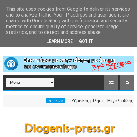
This site uses cookies from Google to deliver its services
and to analyze traffic. Your IP address and user-agent are
shared with Google along with performance and security
metrics to ensure quality of service, generate usage
statistics, and to detect and address abuse.
LEARN MORE
GOT IT
Η Κόρινθος μίλησε - Μεγαλειώδης συγκέ
ΚΟΡΙΝΘΙΑ