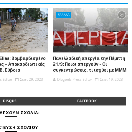
ΕΛΛΑΔΑ
Elias: Βομβαρδισμένο
Πανελλαδική απεργία την Πέμπτη
ος – Αποκαρδιωτικές
21/9: Ποιοι απεργούν - Οι
 Β. Εύβοια
συγκεντρώσεις, τι ισχύει με ΜΜΜ
s Editor
Σεπτ 29, 2023
Diogenis Press Editor
Σεπτ 19, 2023
DISQUS
FACEBOOK
ΆΡΧΟΥΝ ΣΧΌΛΙΑ:
ΊΕΥΣΗ ΣΧΟΛΊΟΥ