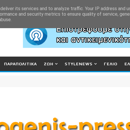
eliver its services and to analyze traffic. Your IP address and 
ormance and security metrics to ensure quality of service, gen
abuse.
ΠΑΡΑΠΟΛΙΤΙΚΑ
ΖΩΗ
STYLENEWS
ΓΕΛΙΟ
Ε