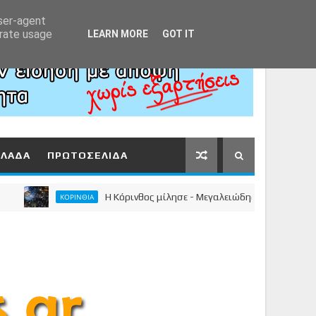
Αρχική
About
Contact
user-agent
erate usage
LEARN MORE
GOT IT
ΛΛΑΔΑ
ΠΡΩΤΟΣΕΛΙΔΑ
Η Κόρινθος μίλησε - Μεγαλειώδης συγκέντρωση του Νί
ΚΟΡΙΝΘΙΑ