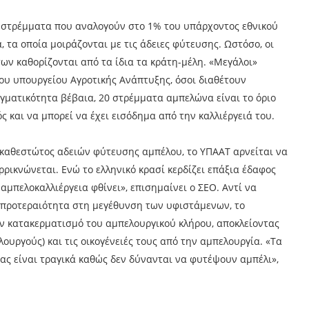
ον στρέμματα που αναλογούν στο 1% του υπάρχοντος εθνικού
 τα οποία μοιράζονται με τις άδειες φύτευσης. Ωστόσο, οι
ων καθορίζονται από τα ίδια τα κράτη-μέλη. «Μεγάλοι»
ου υπουργείου Αγροτικής Ανάπτυξης, όσοι διαθέτουν
γματικότητα βέβαια, 20 στρέμματα αμπελώνα είναι το όριο
 και να μπορεί να έχει εισόδημα από την καλλιέργειά του.
υ καθεστώτος αδειών φύτευσης αμπέλου, το ΥΠΑΑΤ αρνείται να
ρικνώνεται. Ενώ το ελληνικό κρασί κερδίζει επάξια έδαφος
η αμπελοκαλλιέργεια φθίνει», επισημαίνει ο ΣΕΟ. Αντί να
ί προτεραιότητα στη μεγέθυνση των υφιστάμενων, το
τον κατακερματισμό του αμπελουργικού κλήρου, αποκλείοντας
λουργούς) και τις οικογένειές τους από την αμπελουργία. «Τα
μας είναι τραγικά καθώς δεν δύνανται να φυτέψουν αμπέλι»,