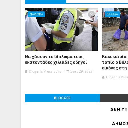
ΔΙΑΦΟΡΑ
ΕΛΛΑΔΑ
Θα χάσουν το δίπλωμα τους
Κακοκαιρία 
εκατοντάδες χιλιάδες οδηγοί
τοπίο ο Βόλ
εικόνες στη
Diogenis Press Editor
Σεπτ 29, 2023
Diogenis Pres
BLOGGER
ΔΕΝ ΥΠ
ΔΗΜΟΣ