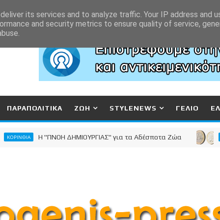
eliver its services and to analyze traffic. Your IP address and 
ormance and security metrics to ensure quality of service, gen
abuse.
ΠΑΡΑΠΟΛΙΤΙΚΑ
ΖΩΗ
STYLENEWS
ΓΕΛΙΟ
Ε
Η "ΠΝΟΗ ΔΗΜΙΟΥΡΓΙΑΣ" για τα Αδέσποτα Ζώα
ΘΙΑ
ΚΟΡΙΝΘΙ