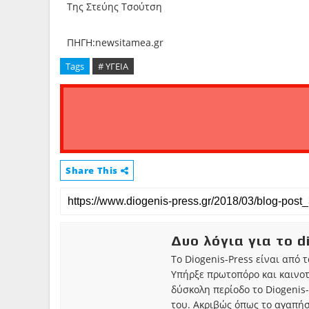
Της Στεύης Τσούτση
ΠΗΓΗ:newsitamea.gr
Tags
# ΥΓΕΙΑ
Share This
Δυο λόγια για το d
Το Diogenis-Press είναι από 
Υπήρξε πρωτοπόρο και καινο
δύσκολη περίοδο το Diogenis-
του. Ακριβώς όπως το αγαπήσ