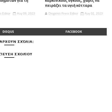
δημοτών για τη
καρκινικούς όγκους, χωρίς να
πειράζει τα υγιή κύτταρα
s Editor
Αυγ 09, 2023
Diogenis Press Editor
Αυγ 02, 2023
DISQUS
FACEBOOK
ΆΡΧΟΥΝ ΣΧΌΛΙΑ:
ΊΕΥΣΗ ΣΧΟΛΊΟΥ