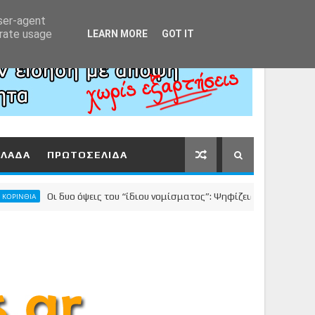
Αρχική
About
Contact
user-agent
erate usage
LEARN MORE
GOT IT
ΛΛΑΔΑ
ΠΡΩΤΟΣΕΛΙΔΑ
Οι δυο όψεις του “ίδιου νομίσματος”: Ψηφίζεις Νανόπουλο και βγαί
Α