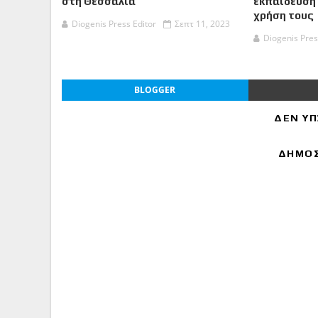
στη Θεσσαλία
εκπαίδευση 
χρήση τους
Diogenis Press Editor
Σεπτ 11, 2023
Diogenis Pres
BLOGGER
ΔΕΝ ΥΠ
ΔΗΜΟΣ