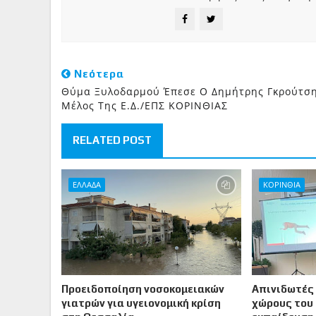
Νεότερα
Θύμα Ξυλοδαρμού Έπεσε Ο Δημήτρης Γκρούτσ
Μέλος Της Ε.Δ./ΕΠΣ ΚΟΡΙΝΘΙΑΣ
RELATED POST
ΕΛΛΑΔΑ
ΚΟΡΙΝΘΙΑ
Προειδοποίηση νοσοκομειακών
Απινιδωτές
γιατρών για υγειονομική κρίση
χώρους του 