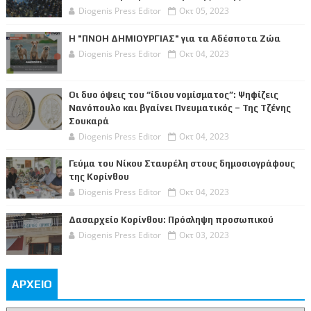
Diogenis Press Editor
Οκτ 05, 2023
Η "ΠΝΟΗ ΔΗΜΙΟΥΡΓΙΑΣ" για τα Αδέσποτα Ζώα
Diogenis Press Editor
Οκτ 04, 2023
Οι δυο όψεις του “ίδιου νομίσματος”: Ψηφίζεις
Νανόπουλο και βγαίνει Πνευματικός – Της Τζένης
Σουκαρά
Diogenis Press Editor
Οκτ 04, 2023
Γεύμα του Νίκου Σταυρέλη στους δημοσιογράφους
της Κορίνθου
Diogenis Press Editor
Οκτ 04, 2023
Δασαρχείο Κορίνθου: Πρόσληψη προσωπικού
Diogenis Press Editor
Οκτ 03, 2023
ΑΡΧΕΙΟ