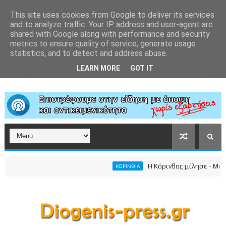
This site uses cookies from Google to deliver its services
and to analyze traffic. Your IP address and user-agent are
shared with Google along with performance and security
metrics to ensure quality of service, generate usage
statistics, and to detect and address abuse.
LEARN MORE
GOT IT
Η Κόρινθος μίλησε - Μεγαλε
ΚΟΡΙΝΘΙΑ