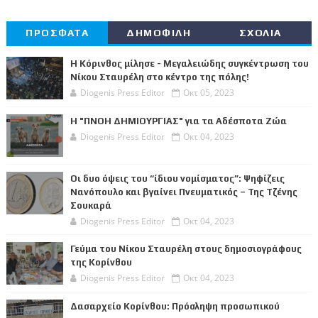
ΠΡΟΣΦΑΤΑ
ΔΗΜΟΦΙΛΗ
ΣΧΟΛΙΑ
Η Κόρινθος μίλησε - Μεγαλειώδης συγκέντρωση του
Νίκου Σταυρέλη στο κέντρο της πόλης!
Diogenis Press Editor
Οκτ 05, 2023
Η "ΠΝΟΗ ΔΗΜΙΟΥΡΓΙΑΣ" για τα Αδέσποτα Ζώα
Diogenis Press Editor
Οκτ 04, 2023
Οι δυο όψεις του “ίδιου νομίσματος”: Ψηφίζεις
Νανόπουλο και βγαίνει Πνευματικός – Της Τζένης
Σουκαρά
Diogenis Press Editor
Οκτ 04, 2023
Γεύμα του Νίκου Σταυρέλη στους δημοσιογράφους
της Κορίνθου
Diogenis Press Editor
Οκτ 04, 2023
Δασαρχείο Κορίνθου: Πρόσληψη προσωπικού