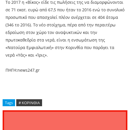
Το 2017 η «Βίκος» είδε τις πωλήσεις της να διαμορφώνονται
σε 71 εκατ. ευρώ από 67,5 που ήταν το 2016 ενώ το συνολικό
προσωπικό που απασχολεί πλέον ανέρχεται σε 404 άτομα
(346 το 2016). Το νέο στοίχημα, πέρα από την περαιτέρω
εδραίωση στον χώρο τον αναψυκτικών και την
πρωτοκαθεδρία στα νερά, είναι η ενσωμάτωση της
«Νατούρα Εμφιαλωτική» στην Κορινθία που παράγει τα
νερά «Υάς» και «Ίρις».
ΠΗΓΗ:news247.gr
Tags
# ΚΟΡΙΝΘΙΑ