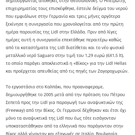
δημιουργώντας αποθήκες στην Θεσσαλονίκη. Ο Ηπειρώτης
επιχειρηματίας τους επισκέφθηκε, έστειλε δείγμα του νερού
που εμφιάλωνε στην Γερμανία και τρεις μήνες αργότερα
ξεκίνησε η συνεργασία που χρονολογείται από την πρώτη
ημέρα παρουσίας της Lidl στην Ελλάδα. Πριν από λίγες
ημέρες αυτή η συνεργασία επεκτάθηκε περαιτέρω καθώς
από τα καταστήματα της Lidl διατίθεται και το νέο φυσικό
μεταλλικό νερό Saguaro στην τιμή του 1,29 ευρώ (6X1,5 lt),
το οποίο παράγει αποκλειστικά η «Βίκος» για την Lidl Hellas
και προέρχεται απευθείας από τις πηγές των Ζαγοροχωριών.
Το εργοστάσιο στο Καλπάκι, που προαναφεραμε,
δημιουργήθηκε το 2005 μετά από την πρόταση του Πέτρου
Σεπετά προς την Lidl για παραγωγή των αναψυκτικών της
(Freeway) από την Βίκος. Οι Γερμανοί δέχθηκαν και έτσι όχι
μόνο τα αναψυκτικά της Lidl που έως τότε εισάγονταν
υποκαταστάθηκαν από τα ελληνικά που παράγονταν στην
Βίκος αλλά γίνονταν και εξαγωγές σε Ιταλία, Βουλγαρία,