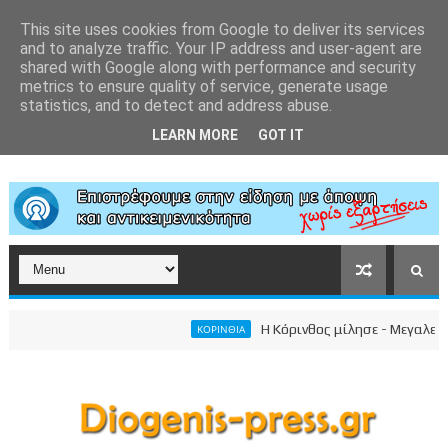
This site uses cookies from Google to deliver its services
and to analyze traffic. Your IP address and user-agent are
shared with Google along with performance and security
metrics to ensure quality of service, generate usage
statistics, and to detect and address abuse.
LEARN MORE
GOT IT
Η Κόρινθος μίλησε - Μεγαλειώδης συ
ΚΟΡΙΝΘΙΑ