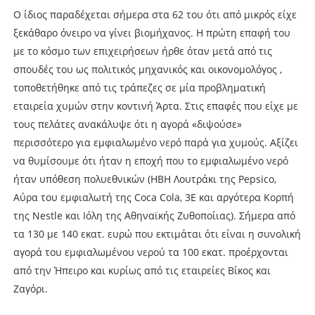
Ο ίδιος παραδέχεται σήμερα στα 62 του ότι από μικρός είχε
ξεκάθαρο όνειρο να γίνει βιομήχανος. Η πρώτη επαφή του
με το κόσμο των επιχειρήσεων ήρθε όταν μετά από τις
σπουδές του ως πολιτικός μηχανικός και οικονομολόγος ,
τοποθετήθηκε από τις τράπεζες σε μία προβληματική
εταιρεία χυμών στην κοντινή Άρτα. Στις επαφές που είχε με
τους πελάτες ανακάλυψε ότι η αγορά «διψούσε»
περισσότερο για εμφιαλωμένο νερό παρά για χυμούς. Αξίζει
να θυμίσουμε ότι ήταν η εποχή που το εμφιαλωμένο νερό
ήταν υπόθεση πολυεθνικών (ΗΒΗ Λουτράκι της Pepsico,
Αύρα του εμφιαλωτή της Coca Cola, 3Ε και αργότερα Κορπή
της Nestle και Ιόλη της Αθηναϊκής Ζυθοποίιας). Σήμερα από
τα 130 με 140 εκατ. ευρώ που εκτιμάται ότι είναι η συνολική
αγορά του εμφιαλωμένου νερού τα 100 εκατ. προέρχονται
από την Ήπειρο και κυρίως από τις εταιρείες Βίκος και
Ζαγόρι.