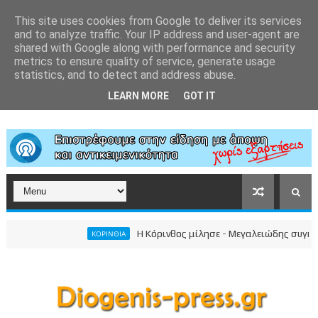
This site uses cookies from Google to deliver its services
and to analyze traffic. Your IP address and user-agent are
shared with Google along with performance and security
metrics to ensure quality of service, generate usage
statistics, and to detect and address abuse.
LEARN MORE
GOT IT
Η Κόρινθος μίλησε - Μεγαλειώδης συγκέντρωση του 
ΚΟΡΙΝΘΙΑ