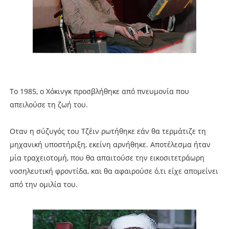
Tο 1985, ο Χόκινγκ προσβλήθηκε από πνευμονία που
απειλούσε τη ζωή του.
Οταν η σύζυγός του Τζέιν ρωτήθηκε εάν θα τερμάτιζε τη
μηχανική υποστήριξη, εκείνη αρνήθηκε. Αποτέλεσμα ήταν
μία τραχειοτομή, που θα απαιτούσε την εικοσιτετράωρη
νοσηλευτική φροντίδα, και θα αφαιρούσε ό,τι είχε απομείνει
από την ομιλία του.