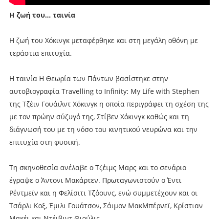
H ζωή του... ταινία
H ζωή του Χόκινγκ μεταφέρθηκε και στη μεγάλη οθόνη με
τεράστια επιτυχία.
Η ταινία Η Θεωρία των Πάντων βασίστηκε στην
αυτοβιογραφία Travelling to Infinity: My Life with Stephen
της Τζέιν Γουάιλντ Χόκινγκ η οποία περιγράφει τη σχέση της
με τον πρώην σύζυγό της, Στίβεν Χόκινγκ καθώς και τη
διάγνωσή του με τη νόσο του κινητικού νευρώνα και την
επιτυχία στη φυσική.
Τη σκηνοθεσία ανέλαβε ο Τζέιμς Μαρς και το σενάριο
έγραψε ο Άντονι Μακάρτεν. Πρωταγωνιστούν ο Έντι
Ρέντμεϊν και η Φελίσιτι Τζόουνς, ενώ συμμετέχουν και οι
Τσάρλι Κοξ, Έμιλι Γουάτσον, Σάιμον ΜακΜπέρνεϊ, Κρίστιαν
Μακέι και Ντέιβιντ Θιούλις.