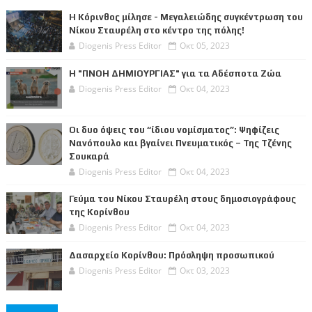
Η Κόρινθος μίλησε - Μεγαλειώδης συγκέντρωση του
Νίκου Σταυρέλη στο κέντρο της πόλης!
Diogenis Press Editor
Οκτ 05, 2023
Η "ΠΝΟΗ ΔΗΜΙΟΥΡΓΙΑΣ" για τα Αδέσποτα Ζώα
Diogenis Press Editor
Οκτ 04, 2023
Οι δυο όψεις του “ίδιου νομίσματος”: Ψηφίζεις
Νανόπουλο και βγαίνει Πνευματικός – Της Τζένης
Σουκαρά
Diogenis Press Editor
Οκτ 04, 2023
Γεύμα του Νίκου Σταυρέλη στους δημοσιογράφους
της Κορίνθου
Diogenis Press Editor
Οκτ 04, 2023
Δασαρχείο Κορίνθου: Πρόσληψη προσωπικού
Diogenis Press Editor
Οκτ 03, 2023