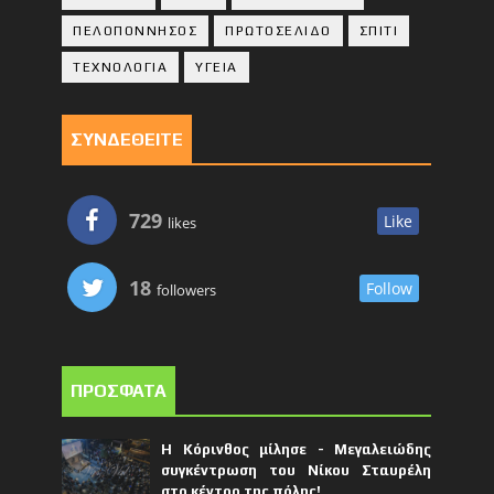
ΠΕΛΟΠΟΝΝΗΣΟΣ
ΠΡΩΤΟΣΕΛΙΔΟ
ΣΠΙΤΙ
ΤΕΧΝΟΛΟΓΙΑ
ΥΓΕΙΑ
ΣΥΝΔΕΘΕΙΤΕ
729
Like
likes
18
Follow
followers
ΠΡΟΣΦΑΤΑ
Η Κόρινθος μίλησε - Μεγαλειώδης
συγκέντρωση του Νίκου Σταυρέλη
στο κέντρο της πόλης!