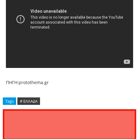
ΠΗΓΗ:protothema.gr
Tags
# ΕΛΛΑΔΑ