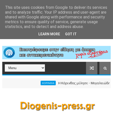
This site uses cookies from Google to deliver its services
and to analyze traffic. Your IP address and user-agent are
shared with Google along with performance and security
metrics to ensure quality of service, generate usage
statistics, and to detect and address abuse.
LEARN MORE
GOT IT
Η Κόρινθος μίλησε - Μεγαλειώδης συγκέ
ΚΟΡΙΝΘΙΑ