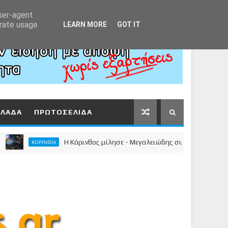
Αρχική
About
Contact
user-agent
erate usage
LEARN MORE
GOT IT
ΛΛΑΔΑ
ΠΡΩΤΟΣΕΛΙΔΑ
Η Κόρινθος μίλησε - Μεγαλειώδης συγκέντρωση του Νίκου
ΚΟΡΙΝΘΙΑ