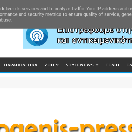
eliver its services and to analyze traffic. Your IP address and 
ormance and security metrics to ensure quality of service, gen
abuse.
ΠΑΡΑΠΟΛΙΤΙΚΑ
ΖΩΗ
STYLENEWS
ΓΕΛΙΟ
Ε