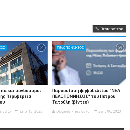
Περισσότερα
ΣΟΣ
ΠΕΛΟΠΟΝΝΗΣΟΣ
πα και συνδυασμοί
Παρουσίαση ψηφοδελτίου "ΝΕΑ
της Περιφέρεια
ΠΕΛΟΠΟΝΝΗΣΟΣ" του Πέτρου
ου
Τατούλη (βίντεο)
s Editor
Σεπτ 13, 2023
Diogenis Press Editor
Σεπτ 06, 2023