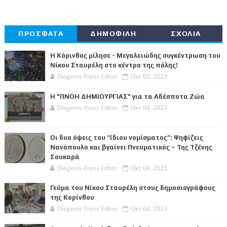
ΠΡΟΣΦΑΤΑ
ΔΗΜΟΦΙΛΗ
ΣΧΟΛΙΑ
Η Κόρινθος μίλησε - Μεγαλειώδης συγκέντρωση του
Νίκου Σταυρέλη στο κέντρο της πόλης!
Diogenis Press Editor
Οκτ 05, 2023
Η "ΠΝΟΗ ΔΗΜΙΟΥΡΓΙΑΣ" για τα Αδέσποτα Ζώα
Diogenis Press Editor
Οκτ 04, 2023
Οι δυο όψεις του “ίδιου νομίσματος”: Ψηφίζεις
Νανόπουλο και βγαίνει Πνευματικός – Της Τζένης
Σουκαρά
Diogenis Press Editor
Οκτ 04, 2023
Γεύμα του Νίκου Σταυρέλη στους δημοσιογράφους
της Κορίνθου
Diogenis Press Editor
Οκτ 04, 2023