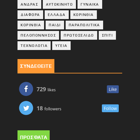
ΑΝΔΡΑΣ
ΑΥΤΟΚΙΝΗΤΟ
ΓΥΝΑΙΚΑ
ΔΙΑΦΟΡΑ
ΕΛΛΑΔΑ
ΚΟΡΙΝΘΙΑ
ΚΟΡΙΝΘΙA
ΠΑΙΔΙ
ΠΑΡΑΠΟΛΙΤΙΚΑ
ΠΕΛΟΠΟΝΝΗΣΟΣ
ΠΡΩΤΟΣΕΛΙΔΟ
ΣΠΙΤΙ
ΤΕΧΝΟΛΟΓΙΑ
ΥΓΕΙΑ
ΣΥΝΔΕΘΕΙΤΕ
729
Like
likes
18
Follow
followers
ΠΡΟΣΦΑΤΑ