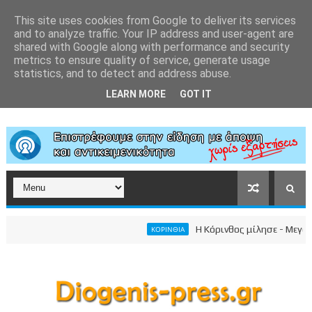
This site uses cookies from Google to deliver its services
and to analyze traffic. Your IP address and user-agent are
shared with Google along with performance and security
metrics to ensure quality of service, generate usage
statistics, and to detect and address abuse.
LEARN MORE
GOT IT
Η Κόρινθος μίλησε - Μεγαλειώ
ΚΟΡΙΝΘΙΑ