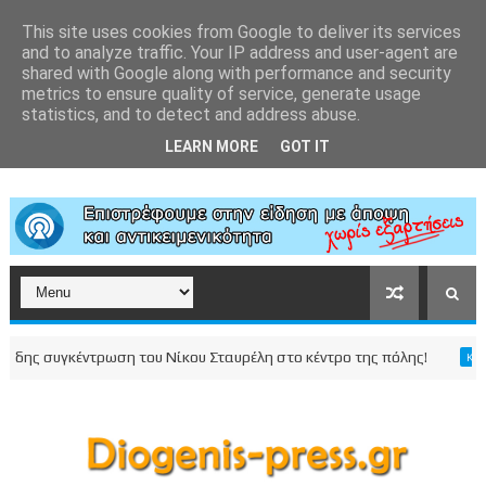
This site uses cookies from Google to deliver its services
and to analyze traffic. Your IP address and user-agent are
shared with Google along with performance and security
metrics to ensure quality of service, generate usage
statistics, and to detect and address abuse.
LEARN MORE
GOT IT
ς συγκέντρωση του Νίκου Σταυρέλη στο κέντρο της πόλης!
ΚΟΡΙΝΘΙ