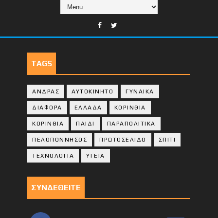
TAGS
ΑΝΔΡΑΣ
ΑΥΤΟΚΙΝΗΤΟ
ΓΥΝΑΙΚΑ
ΔΙΑΦΟΡΑ
ΕΛΛΑΔΑ
ΚΟΡΙΝΘΙΑ
ΚΟΡΙΝΘΙA
ΠΑΙΔΙ
ΠΑΡΑΠΟΛΙΤΙΚΑ
ΠΕΛΟΠΟΝΝΗΣΟΣ
ΠΡΩΤΟΣΕΛΙΔΟ
ΣΠΙΤΙ
ΤΕΧΝΟΛΟΓΙΑ
ΥΓΕΙΑ
ΣΥΝΔΕΘΕΙΤΕ