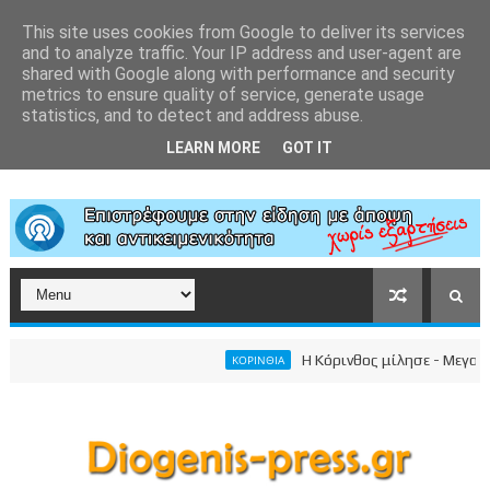
This site uses cookies from Google to deliver its services
and to analyze traffic. Your IP address and user-agent are
shared with Google along with performance and security
metrics to ensure quality of service, generate usage
statistics, and to detect and address abuse.
LEARN MORE
GOT IT
Η Κόρινθος μίλησε - Μεγαλειώδ
ΚΟΡΙΝΘΙΑ