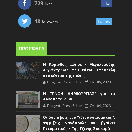
729
Like
likes
18
Follow
followers
ΠΡΟΣΦΑΤΑ
Η Κόρινθος μίλησε - Μεγαλειώδης
συγκέντρωση του Νίκου Σταυρέλη
στο κέντρο της πόλης!
Diogenis Press Editor
Οκτ 05, 2023
Η "ΠΝΟΗ ΔΗΜΙΟΥΡΓΙΑΣ" για τα
Αδέσποτα Ζώα
Diogenis Press Editor
Οκτ 04, 2023
Οι δυο όψεις του “ίδιου νομίσματος”:
Ψηφίζεις Νανόπουλο και βγαίνει
Πνευματικός – Της Τζένης Σουκαρά