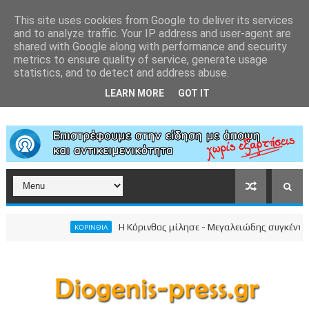
This site uses cookies from Google to deliver its services
and to analyze traffic. Your IP address and user-agent are
shared with Google along with performance and security
metrics to ensure quality of service, generate usage
statistics, and to detect and address abuse.
LEARN MORE
GOT IT
Η Κόρινθος μίλησε - Μεγαλειώδης συγκέντρωση τ
ΚΟΡΙΝΘΙΑ