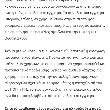
κυκλοφορούν στην ΕΕ µόνο αν συνοδεύονται από επίσηµα
εγκεκριµένο συνοδευτικό έγγραφο. Τα συνοδευτικά έγγραφα
µπορούν, επίσης, να χρησιµεύσουν στην πιστοποίηση
ορισµένων χαρακτηριστικών τους, όπως το έτος συγκοµιδής,
τις οινοποιήσιµες ποικιλίες αµπέλου και την ΠΟΠ ή ΠΓΕ
ιδιότητά τους.
Ακόµα µία καινοτοµία των κανονισµών αποτελεί η εισαγωγή
πιστοποιητικού εξαγωγής. Πρόκειται για ένα πιστοποιητικό
πολλαπλών χρήσεων, το οποίο µπορεί να χρησιµοποιηθεί ως
πιστοποιητικό προέλευσης, υγείας και αυθεντικότητας. Θα
χρησιµοποιείται π.χ. για την ανταλλαγή συγκεκριµένων
πληροφοριών σχετικά µε το κρασί, όπως η καταχώρισή του
ως ΠΟΠ ή ΠΓΕ, το έτος συγκοµιδής ή την ποικιλία αµπέλου,
ενώ θα συµπεριλαµβάνει και το συνοδευτικό έγγραφο.
Σε ισχύ αναθεωρημένοι κανόνες για αλκοολούχα ποτά