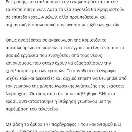
Επιτροπής, που απλοποιούν την ιχνηλασιµότητα και την
ταυτοποίηση οίνων. Αυτά τα νέα εργαλεία θα εφαρµοστούν
σε επίπεδο κρατών-µελών, αλλά προϋποθέτουν και
σηµαντική διασυνοριακή συνεργασία µεταξύ των χωρών.
Όπως αναφέρεται σε ανακοίνωση της Κοµισιόν, το
αποκαλούµενο και «συνοδευτικό έγγραφο» είναι ένα από τα
βασικά εργαλεία που ενισχύεται από τους νέους
κανονισµούς, που στόχο έχουν να εξασφαλίσουν την
ιχνηλασιµότητα των κρασιών. Το συνοδευτικό έγγραφο
ισχύει εδώ και δεκαετίες και αρχικά έπρεπε να θεωρηθεί από
τον γεωπόνο της Δ/νσης Αγροτικής Ανάπτυξης της εκάστοτε
Νοµαρχίας. Ωστόσο, από τότε που επιβλήθηκε ΕΦΚ στο
κρασί, αντικαταστάθηκε η θεώρηση γεωπόνου µε την
παρέµβαση του τελωνείου.
Με βάση το άρθρο 147 παράγραφος 1 του κανονισµού (ΕΕ)
αριθ. 1308/2013, τα αµπελοοινικά προϊόντα µπορούν να