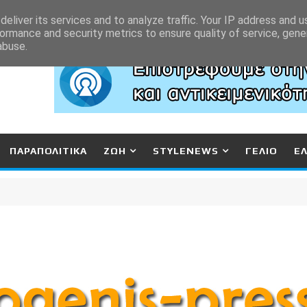
eliver its services and to analyze traffic. Your IP address and 
ormance and security metrics to ensure quality of service, gen
abuse.
ΠΑΡΑΠΟΛΙΤΙΚΑ
ΖΩΗ
STYLENEWS
ΓΕΛΙΟ
Ε