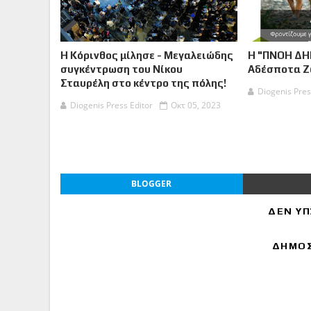
Η Κόρινθος μίλησε - Μεγαλειώδης
Η "ΠΝΟΗ ΔΗ
συγκέντρωση του Νίκου
Αδέσποτα 
Σταυρέλη στο κέντρο της πόλης!
Diogenis Pres
Diogenis Press Editor
Οκτ 05, 2023
BLOGGER
ΔΕΝ ΥΠ
ΔΗΜΟΣ