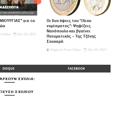
ΜΙΟΥΡΓΙΑΣ" για τα
Οι δυο όψεις του “ίδιου
Ζώα
νομίσματος”: Ψηφίζεις
Νανόπουλο και βγαίνει
s Editor
Οκτ 04, 2023
Πνευματικός – Της Τζένης
Σουκαρά
Diogenis Press Editor
Οκτ 04, 2023
DISQUS
FACEBOOK
ΆΡΧΟΥΝ ΣΧΌΛΙΑ:
ΊΕΥΣΗ ΣΧΟΛΊΟΥ