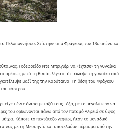
 τα Πελοποννήσου. Χτίστηκε από Φράγκους τον 13ο αιώνα και
ύταινας, Γοδεφρείδο Ντε Μπριγιέρ, να «έχτισε» τη γυναίκα
στα αμέσως μετά τη θυσία, λέγεται ότι έκλεψε τη γυναίκα από
εγκατέλειψε μαζί της την Καρύταινα. Τη θέση του Φράγκου
 του κάστρου.
ρι είχε πέντε άνισα μεταξύ τους τόξα, με το μεγαλύτερο να
μάρες του ορθώνονται πάνω από τον ποταμό Αλφειό σε ύψος
 μέτρα. Κάποτε το πεντάτοξο γεφύρι, ήταν το μοναδικό
ταινας με τη Μεσσηνία και αποτελούσε πέρασμα από την