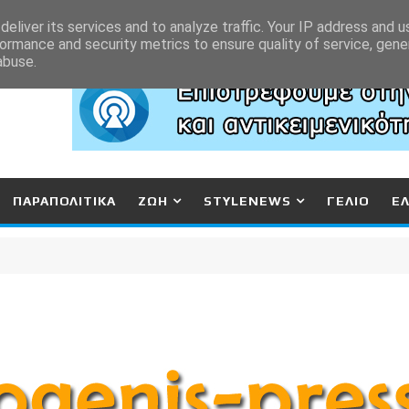
eliver its services and to analyze traffic. Your IP address and 
ormance and security metrics to ensure quality of service, gen
abuse.
ΠΑΡΑΠΟΛΙΤΙΚΑ
ΖΩΗ
STYLENEWS
ΓΕΛΙΟ
Ε