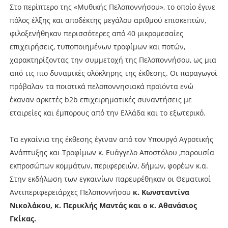
Στο περίπτερο της «Μυθικής Πελοποννήσου», το οποίο έγινε
πόλος έλξης και αποδέκτης μεγάλου αριθμού επισκεπτών,
φιλοξενήθηκαν περισσότερες από 40 μικρομεσαίες
επιχειρήσεις, τυποποιημένων τροφίμων και ποτών,
χαρακτηρίζοντας την συμμετοχή της Πελοποννήσου, ως μια
από τις πιο δυναμικές ολόκληρης της έκθεσης. Οι παραγωγοί
πρόβαλαν τα ποιοτικά πελοποννησιακά προϊόντα ενώ
έκαναν αρκετές b2b επιχειρηματικές συναντήσεις με
εταιρείες και έμπορους από την Ελλάδα και το εξωτερικό.
Τα εγκαίνια της έκθεσης έγιναν από τον Υπουργό Αγροτικής
Ανάπτυξης και Τροφίμων κ. Ευάγγελο Αποστόλου ,παρουσία
εκπροσώπων κομμάτων, περιφερειών, δήμων, φορέων κ.α.
Στην εκδήλωση των εγκαινίων παρευρέθηκαν οι Θεματικοί
Αντιπεριφερειάρχες Πελοποννήσου
κ. Κωνσταντίνα
Νικολάκου, κ. Περικλής Μαντάς και ο κ. Αθανάσιος
Γκίκας.