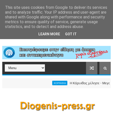
This site uses cookies from Google to deliver its services
and to analyze traffic. Your IP address and user-agent are
shared with Google along with performance and security
metrics to ensure quality of service, generate usage
statistics, and to detect and address abuse.
LEARN MORE
GOT IT
Η Κόρινθος μίλησε - Μεγαλειώδ
ΚΟΡΙΝΘΙΑ