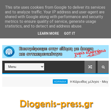
This site uses cookies from Google to deliver its services
and to analyze traffic. Your IP address and user-agent are
shared with Google along with performance and security
metrics to ensure quality of service, generate usage
statistics, and to detect and address abuse.
LEARN MORE
GOT IT
Η Κόρινθος μίλησε - Μεγαλειώ
ΚΟΡΙΝΘΙΑ