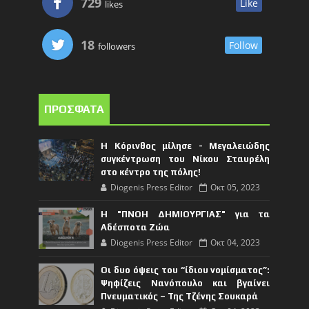
729
Like
likes
18
Follow
followers
ΠΡΟΣΦΑΤΑ
Η Κόρινθος μίλησε - Μεγαλειώδης
συγκέντρωση του Νίκου Σταυρέλη
στο κέντρο της πόλης!
Diogenis Press Editor
Οκτ 05, 2023
Η "ΠΝΟΗ ΔΗΜΙΟΥΡΓΙΑΣ" για τα
Αδέσποτα Ζώα
Diogenis Press Editor
Οκτ 04, 2023
Οι δυο όψεις του “ίδιου νομίσματος”:
Ψηφίζεις Νανόπουλο και βγαίνει
Πνευματικός – Της Τζένης Σουκαρά