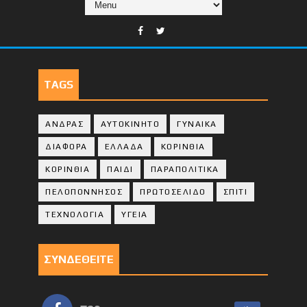
TAGS
ΑΝΔΡΑΣ
ΑΥΤΟΚΙΝΗΤΟ
ΓΥΝΑΙΚΑ
ΔΙΑΦΟΡΑ
ΕΛΛΑΔΑ
ΚΟΡΙΝΘΙΑ
ΚΟΡΙΝΘΙA
ΠΑΙΔΙ
ΠΑΡΑΠΟΛΙΤΙΚΑ
ΠΕΛΟΠΟΝΝΗΣΟΣ
ΠΡΩΤΟΣΕΛΙΔΟ
ΣΠΙΤΙ
ΤΕΧΝΟΛΟΓΙΑ
ΥΓΕΙΑ
ΣΥΝΔΕΘΕΙΤΕ