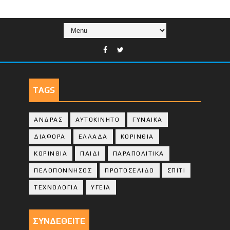
TAGS
ΑΝΔΡΑΣ
ΑΥΤΟΚΙΝΗΤΟ
ΓΥΝΑΙΚΑ
ΔΙΑΦΟΡΑ
ΕΛΛΑΔΑ
ΚΟΡΙΝΘΙΑ
ΚΟΡΙΝΘΙA
ΠΑΙΔΙ
ΠΑΡΑΠΟΛΙΤΙΚΑ
ΠΕΛΟΠΟΝΝΗΣΟΣ
ΠΡΩΤΟΣΕΛΙΔΟ
ΣΠΙΤΙ
ΤΕΧΝΟΛΟΓΙΑ
ΥΓΕΙΑ
ΣΥΝΔΕΘΕΙΤΕ