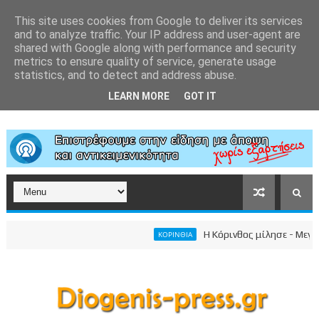
This site uses cookies from Google to deliver its services
and to analyze traffic. Your IP address and user-agent are
shared with Google along with performance and security
metrics to ensure quality of service, generate usage
statistics, and to detect and address abuse.
LEARN MORE
GOT IT
Η Κόρινθος μίλησε - Μεγαλειώ
ΚΟΡΙΝΘΙΑ